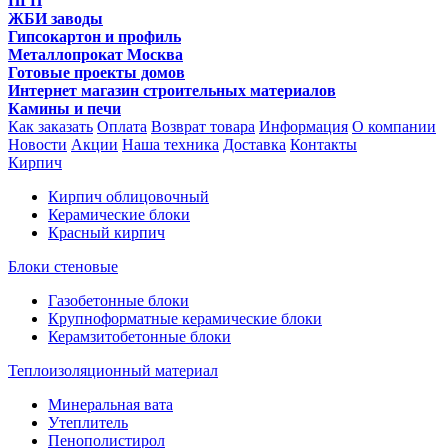
ПГП
ЖБИ заводы
Гипсокартон и профиль
Металлопрокат Москва
Готовые проекты домов
Интернет магазин строительных материалов
Камины и печи
Как заказать
Оплата
Возврат товара
Информация
О компании
Новости
Акции
Наша техника
Доставка
Контакты
Кирпич
Кирпич облицовочный
Керамические блоки
Красный кирпич
Блоки стеновые
Газобетонные блоки
Крупноформатные керамические блоки
Керамзитобетонные блоки
Теплоизоляционный материал
Минеральная вата
Утеплитель
Пенополистирол