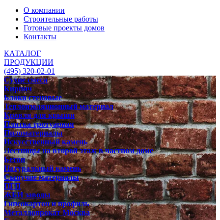
О компании
Строительные работы
Готовые проекты домов
Контакты
КАТАЛОГ
ПРОДУКЦИИ
(495) 320-02-01
Сухие смеси
Кирпич
Блоки стеновые
Теплоизоляционный материал
Кровля для крыши
Плитка тротуарная
Пиломатериалы
Искусственный камень
Лестницы на второй этаж в частном доме
Бетон
Натуральный камень
Сыпучие материалы
ПГП
ЖБИ заводы
Гипсокартон и профиль
Металлопрокат Москва