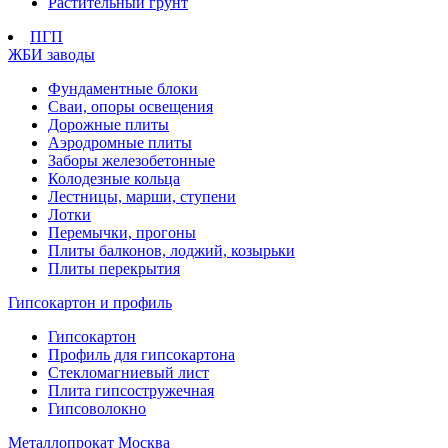
Растительный грунт
ПГП
ЖБИ заводы
Фундаментные блоки
Сваи, опоры освещения
Дорожные плиты
Аэродромные плиты
Заборы железобетонные
Колодезные кольца
Лестницы, марши, ступени
Лотки
Перемычки, прогоны
Плиты балконов, лоджий, козырьки
Плиты перекрытия
Гипсокартон и профиль
Гипсокартон
Профиль для гипсокартона
Стекломагниевый лист
Плита гипсостружечная
Гипсоволокно
Металлопрокат Москва