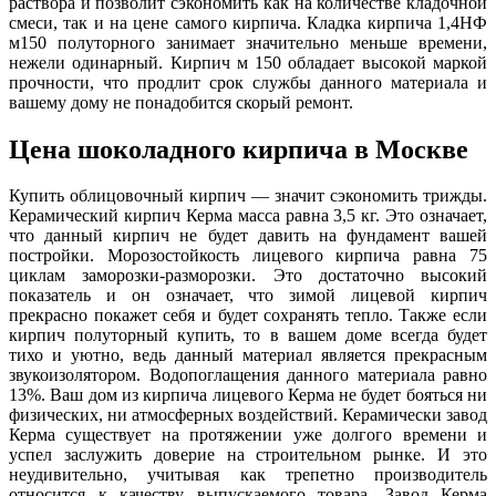
раствора и позволит сэкономить как на количестве кладочной
смеси, так и на цене самого кирпича. Кладка кирпича 1,4НФ
м150 полуторного занимает значительно меньше времени,
нежели одинарный. Кирпич м 150 обладает высокой маркой
прочности, что продлит срок службы данного материала и
вашему дому не понадобится скорый ремонт.
Цена шоколадного кирпича в Москве
Купить облицовочный кирпич — значит сэкономить трижды.
Керамический кирпич Керма масса равна 3,5 кг. Это означает,
что данный кирпич не будет давить на фундамент вашей
постройки. Морозостойкость лицевого кирпича равна 75
циклам заморозки-разморозки. Это достаточно высокий
показатель и он означает, что зимой лицевой кирпич
прекрасно покажет себя и будет сохранять тепло. Также если
кирпич полуторный купить, то в вашем доме всегда будет
тихо и уютно, ведь данный материал является прекрасным
звукоизолятором. Водопоглащения данного материала равно
13%. Ваш дом из кирпича лицевого Керма не будет бояться ни
физических, ни атмосферных воздействий. Керамически завод
Керма существует на протяжении уже долгого времени и
успел заслужить доверие на строительном рынке. И это
неудивительно, учитывая как трепетно производитель
относится к качеству выпускаемого товара. Завод Керма