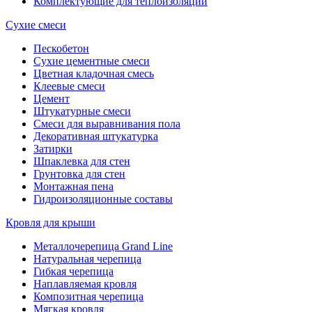
Комплектующие для теплоизоляции
Сухие смеси
Пескобетон
Сухие цементные смеси
Цветная кладочная смесь
Клеевые смеси
Цемент
Штукатурные смеси
Смеси для выравнивания пола
Декоративная штукатурка
Затирки
Шпаклевка для стен
Грунтовка для стен
Монтажная пена
Гидроизоляционные составы
Кровля для крыши
Металлочерепица Grand Line
Натуральная черепица
Гибкая черепица
Наплавляемая кровля
Композитная черепица
Мягкая кровля