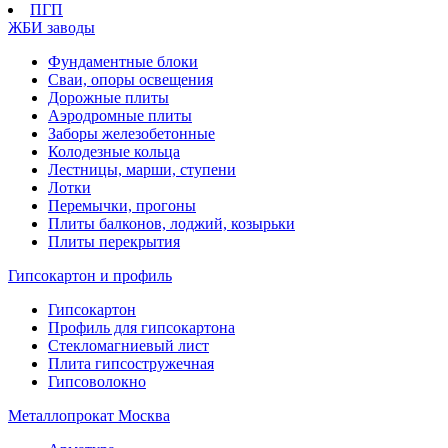
ПГП
ЖБИ заводы
Фундаментные блоки
Сваи, опоры освещения
Дорожные плиты
Аэродромные плиты
Заборы железобетонные
Колодезные кольца
Лестницы, марши, ступени
Лотки
Перемычки, прогоны
Плиты балконов, лоджий, козырьки
Плиты перекрытия
Гипсокартон и профиль
Гипсокартон
Профиль для гипсокартона
Стекломагниевый лист
Плита гипсостружечная
Гипсоволокно
Металлопрокат Москва