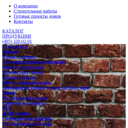
О компании
Строительные работы
Готовые проекты домов
Контакты
КАТАЛОГ
ПРОДУКЦИИ
(495) 320-02-01
Сухие смеси
Кирпич
Блоки стеновые
Теплоизоляционный материал
Кровля для крыши
Плитка тротуарная
Пиломатериалы
Искусственный камень
Лестницы на второй этаж в частном доме
Бетон
Натуральный камень
Сыпучие материалы
ПГП
ЖБИ заводы
Гипсокартон и профиль
Металлопрокат Москва