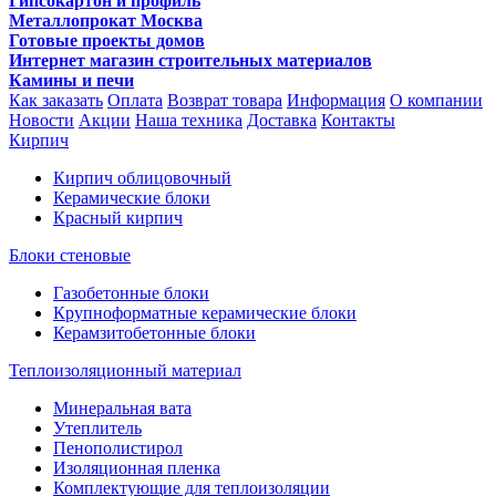
Гипсокартон и профиль
Металлопрокат Москва
Готовые проекты домов
Интернет магазин строительных материалов
Камины и печи
Как заказать
Оплата
Возврат товара
Информация
О компании
Новости
Акции
Наша техника
Доставка
Контакты
Кирпич
Кирпич облицовочный
Керамические блоки
Красный кирпич
Блоки стеновые
Газобетонные блоки
Крупноформатные керамические блоки
Керамзитобетонные блоки
Теплоизоляционный материал
Минеральная вата
Утеплитель
Пенополистирол
Изоляционная пленка
Комплектующие для теплоизоляции