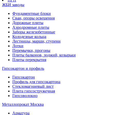
ПГП
ЖБИ заводы
Фундаментные блоки
Сваи, опоры освещения
Дорожные плиты
Аэродромные плиты
Заборы железобетонные
Колодезные кольца
Лестницы, марши, ступени
Лотки
Перемычки, прогоны
Плиты балконов, лоджий, козырьки
Плиты перекрытия
Гипсокартон и профиль
Гипсокартон
Профиль для гипсокартона
Стекломагниевый лист
Плита гипсостружечная
Гипсоволокно
Металлопрокат Москва
Арматура