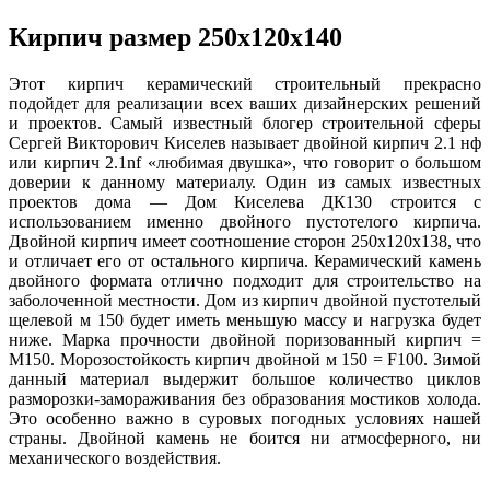
Кирпич размер 250х120х140
Этот кирпич керамический строительный прекрасно
подойдет для реализации всех ваших дизайнерских решений
и проектов. Самый известный блогер строительной сферы
Сергей Викторович Киселев называет двойной кирпич 2.1 нф
или кирпич 2.1nf «любимая двушка», что говорит о большом
доверии к данному материалу. Один из самых известных
проектов дома — Дом Киселева ДК130 строится с
использованием именно двойного пустотелого кирпича.
Двойной кирпич имеет соотношение сторон 250х120х138, что
и отличает его от остального кирпича. Керамический камень
двойного формата отлично подходит для строительство на
заболоченной местности. Дом из кирпич двойной пустотелый
щелевой м 150 будет иметь меньшую массу и нагрузка будет
ниже. Марка прочности двойной поризованный кирпич =
М150. Морозостойкость кирпич двойной м 150 = F100. Зимой
данный материал выдержит большое количество циклов
разморозки-замораживания без образования мостиков холода.
Это особенно важно в суровых погодных условиях нашей
страны. Двойной камень не боится ни атмосферного, ни
механического воздействия.