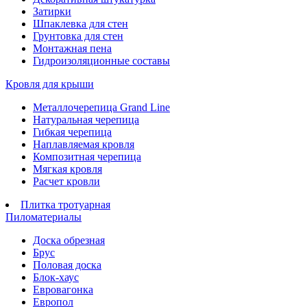
Затирки
Шпаклевка для стен
Грунтовка для стен
Монтажная пена
Гидроизоляционные составы
Кровля для крыши
Металлочерепица Grand Line
Натуральная черепица
Гибкая черепица
Наплавляемая кровля
Композитная черепица
Мягкая кровля
Расчет кровли
Плитка тротуарная
Пиломатериалы
Доска обрезная
Брус
Половая доска
Блок-хаус
Евровагонка
Европол