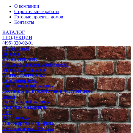
О компании
Строительные работы
Готовые проекты домов
Контакты
КАТАЛОГ
ПРОДУКЦИИ
(495) 320-02-01
Сухие смеси
Кирпич
Блоки стеновые
Теплоизоляционный материал
Кровля для крыши
Плитка тротуарная
Пиломатериалы
Искусственный камень
Лестницы на второй этаж в частном доме
Бетон
Натуральный камень
Сыпучие материалы
ПГП
ЖБИ заводы
Гипсокартон и профиль
Металлопрокат Москва