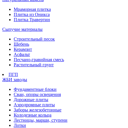
Мраморная плитка
Плитка из Оникса
Плитка Травертин
Сыпучие материалы
Строительный песок
Щебень
Керамзит
Асфальт
Песчано-гравийная смесь
Растительный грунт
ПГП
ЖБИ заводы
Фундаментные блоки
Сваи, опоры освещения
Дорожные плиты
Аэродромные плиты
Заборы железобетонные
Колодезные кольца
Лестницы, марши, ступени
Лотки