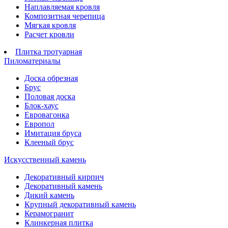
Наплавляемая кровля
Композитная черепица
Мягкая кровля
Расчет кровли
Плитка тротуарная
Пиломатериалы
Доска обрезная
Брус
Половая доска
Блок-хаус
Евровагонка
Европол
Имитация бруса
Клееный брус
Искусственный камень
Декоративный кирпич
Декоративный камень
Дикий камень
Крупный декоративный камень
Керамогранит
Клинкерная плитка