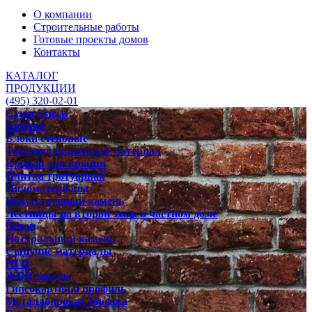
О компании
Строительные работы
Готовые проекты домов
Контакты
КАТАЛОГ
ПРОДУКЦИИ
(495) 320-02-01
Сухие смеси
Кирпич
Блоки стеновые
Теплоизоляционный материал
Кровля для крыши
Плитка тротуарная
Пиломатериалы
Искусственный камень
Лестницы на второй этаж в частном доме
Бетон
Натуральный камень
Сыпучие материалы
ПГП
ЖБИ заводы
Гипсокартон и профиль
Металлопрокат Москва