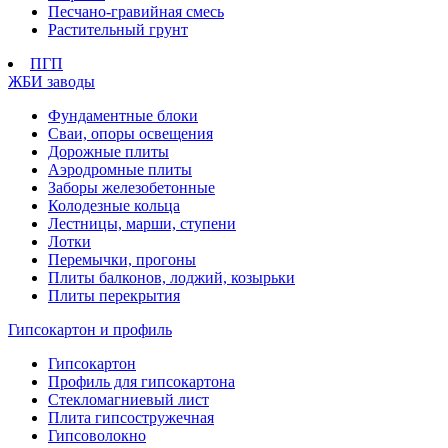
Песчано-гравийная смесь
Растительный грунт
ПГП
ЖБИ заводы
Фундаментные блоки
Сваи, опоры освещения
Дорожные плиты
Аэродромные плиты
Заборы железобетонные
Колодезные кольца
Лестницы, марши, ступени
Лотки
Перемычки, прогоны
Плиты балконов, лоджий, козырьки
Плиты перекрытия
Гипсокартон и профиль
Гипсокартон
Профиль для гипсокартона
Стекломагниевый лист
Плита гипсостружечная
Гипсоволокно