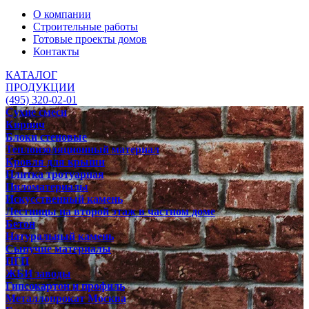
О компании
Строительные работы
Готовые проекты домов
Контакты
КАТАЛОГ
ПРОДУКЦИИ
(495) 320-02-01
Сухие смеси
Кирпич
Блоки стеновые
Теплоизоляционный материал
Кровля для крыши
Плитка тротуарная
Пиломатериалы
Искусственный камень
Лестницы на второй этаж в частном доме
Бетон
Натуральный камень
Сыпучие материалы
ПГП
ЖБИ заводы
Гипсокартон и профиль
Металлопрокат Москва