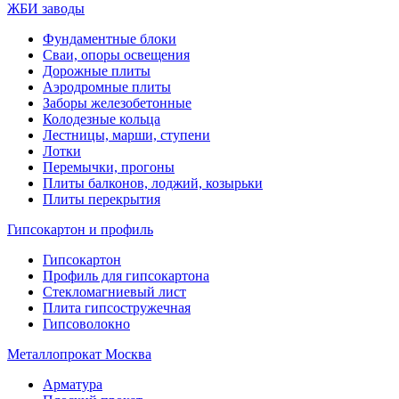
ЖБИ заводы
Фундаментные блоки
Сваи, опоры освещения
Дорожные плиты
Аэродромные плиты
Заборы железобетонные
Колодезные кольца
Лестницы, марши, ступени
Лотки
Перемычки, прогоны
Плиты балконов, лоджий, козырьки
Плиты перекрытия
Гипсокартон и профиль
Гипсокартон
Профиль для гипсокартона
Стекломагниевый лист
Плита гипсостружечная
Гипсоволокно
Металлопрокат Москва
Арматура