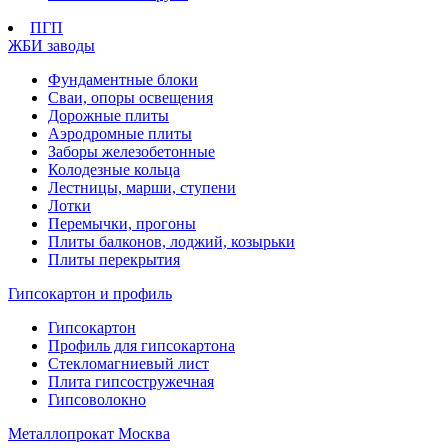
ПГП
ЖБИ заводы
Фундаментные блоки
Сваи, опоры освещения
Дорожные плиты
Аэродромные плиты
Заборы железобетонные
Колодезные кольца
Лестницы, марши, ступени
Лотки
Перемычки, прогоны
Плиты балконов, лоджий, козырьки
Плиты перекрытия
Гипсокартон и профиль
Гипсокартон
Профиль для гипсокартона
Стекломагниевый лист
Плита гипсостружечная
Гипсоволокно
Металлопрокат Москва