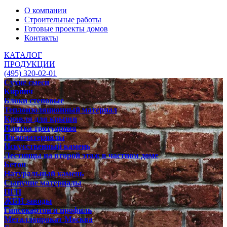
О компании
Строительные работы
Готовые проекты домов
Контакты
КАТАЛОГ
ПРОДУКЦИИ
(495) 320-02-01
Сухие смеси
Кирпич
Блоки стеновые
Теплоизоляционный материал
Кровля для крыши
Плитка тротуарная
Пиломатериалы
Искусственный камень
Лестницы на второй этаж в частном доме
Бетон
Натуральный камень
Сыпучие материалы
ПГП
ЖБИ заводы
Гипсокартон и профиль
Металлопрокат Москва