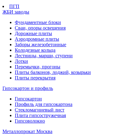
ПГП
ЖБИ заводы
Фундаментные блоки
Сваи, опоры освещения
Дорожные плиты
Аэродромные плиты
Заборы железобетонные
Колодезные кольца
Лестницы, марши, ступени
Лотки
Перемычки, прогоны
Плиты балконов, лоджий, козырьки
Плиты перекрытия
Гипсокартон и профиль
Гипсокартон
Профиль для гипсокартона
Стекломагниевый лист
Плита гипсостружечная
Гипсоволокно
Металлопрокат Москва