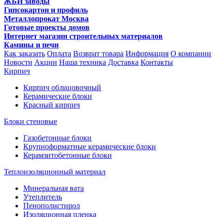
ЖБИ заводы
Гипсокартон и профиль
Металлопрокат Москва
Готовые проекты домов
Интернет магазин строительных материалов
Камины и печи
Как заказать
Оплата
Возврат товара
Информация
О компании
Новости
Акции
Наша техника
Доставка
Контакты
Кирпич
Кирпич облицовочный
Керамические блоки
Красный кирпич
Блоки стеновые
Газобетонные блоки
Крупноформатные керамические блоки
Керамзитобетонные блоки
Теплоизоляционный материал
Минеральная вата
Утеплитель
Пенополистирол
Изоляционная пленка