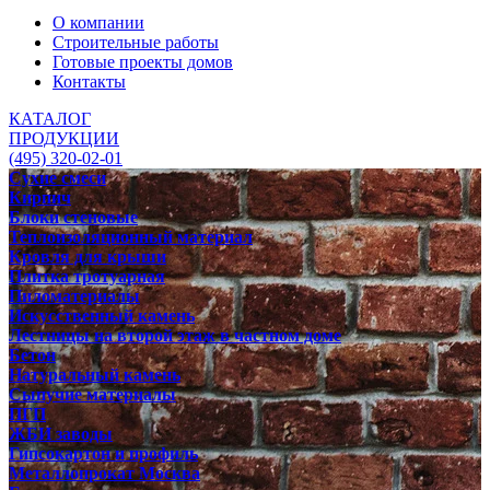
О компании
Строительные работы
Готовые проекты домов
Контакты
КАТАЛОГ
ПРОДУКЦИИ
(495) 320-02-01
Сухие смеси
Кирпич
Блоки стеновые
Теплоизоляционный материал
Кровля для крыши
Плитка тротуарная
Пиломатериалы
Искусственный камень
Лестницы на второй этаж в частном доме
Бетон
Натуральный камень
Сыпучие материалы
ПГП
ЖБИ заводы
Гипсокартон и профиль
Металлопрокат Москва