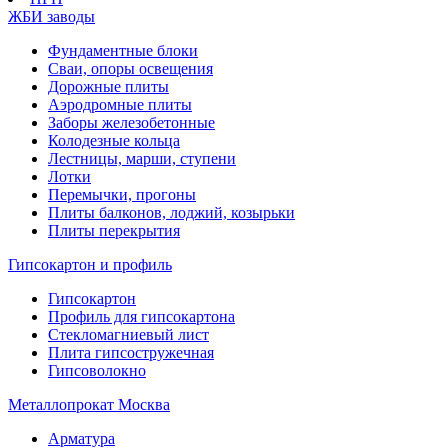
ЖБИ заводы
Фундаментные блоки
Сваи, опоры освещения
Дорожные плиты
Аэродромные плиты
Заборы железобетонные
Колодезные кольца
Лестницы, марши, ступени
Лотки
Перемычки, прогоны
Плиты балконов, лоджий, козырьки
Плиты перекрытия
Гипсокартон и профиль
Гипсокартон
Профиль для гипсокартона
Стекломагниевый лист
Плита гипсостружечная
Гипсоволокно
Металлопрокат Москва
Арматура