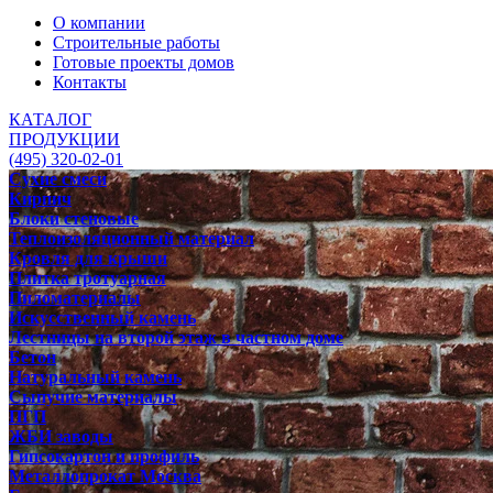
О компании
Строительные работы
Готовые проекты домов
Контакты
КАТАЛОГ
ПРОДУКЦИИ
(495) 320-02-01
Сухие смеси
Кирпич
Блоки стеновые
Теплоизоляционный материал
Кровля для крыши
Плитка тротуарная
Пиломатериалы
Искусственный камень
Лестницы на второй этаж в частном доме
Бетон
Натуральный камень
Сыпучие материалы
ПГП
ЖБИ заводы
Гипсокартон и профиль
Металлопрокат Москва