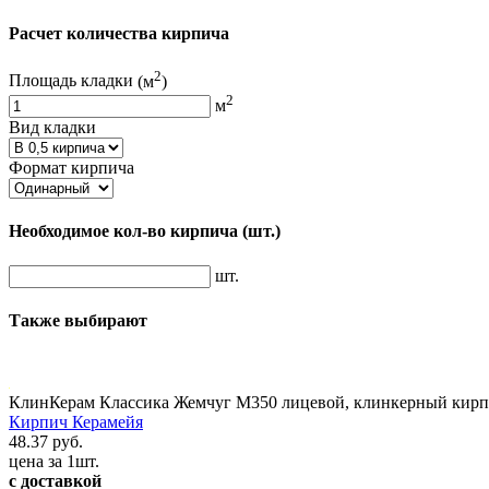
Расчет количества кирпича
2
Площадь кладки
(м
)
2
м
Вид кладки
Формат кирпича
Необходимое кол-во кирпича
(шт.)
шт.
Также выбирают
КлинКерам Классика Жемчуг М350 лицевой, клинкерный кирп
Кирпич Керамейя
48.37 руб.
цена за 1шт.
с доставкой