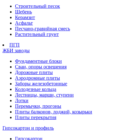
Строительный песок
Щебень
Керамзит
Асфальт
Песчано-гравийная смесь
Растительный грунт
ПГП
ЖБИ заводы
Фундаментные блоки
Сваи, опоры освещения
Дорожные плиты
Аэродромные плиты
Заборы железобетонные
Колодезные кольца
Лестницы, марши, ступени
Лотки
Перемычки, прогоны
Плиты балконов, лоджий, козырьки
Плиты перекрытия
Гипсокартон и профиль
Гипсокартон