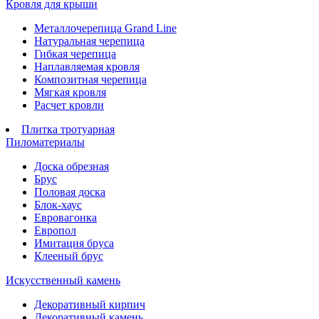
Кровля для крыши
Металлочерепица Grand Line
Натуральная черепица
Гибкая черепица
Наплавляемая кровля
Композитная черепица
Мягкая кровля
Расчет кровли
Плитка тротуарная
Пиломатериалы
Доска обрезная
Брус
Половая доска
Блок-хаус
Евровагонка
Европол
Имитация бруса
Клееный брус
Искусственный камень
Декоративный кирпич
Декоративный камень