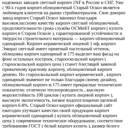
надежных заводов светлый кирпич 1NF в России и СНГ. Уже
с 90-х годов кирпич облицовочный Старый Оскол является
любимцем клиентов на рынке стройматериалов. Свое доверие
завод кирпич Старый Оскол завоевал благодаря
высококлассному качеству кирпич светлый облицовочный,
продолжительности срока службы ОСМиБТ кирпич ( купить
кирпич в Старом Осколе ), гарантированной устойчивости и
твердости строительного материала — кирпич облицовочный
одинарный. Кирпич керамический лицевой 1 нф, кирпич
Эмират светлый имеет приятный пастельный оттенок,
облицовка кирпич одинарный м 175 выделит ваш фасад на
фоне остальных построек, старооскольский кирпич (
старооскольский кирпич цена ) станет блестящей заменой
привычному красному кирпичу, облицовочный кирпич
дешево. Но старооскольский кирпич керамический , кирпич
одинарный знаменит не только благодаря своему дизайну,
облицовочный кирпич м 175 имеет прекрасные технические
показатели: отличную теплопроводность , высокую
морозостойкость 100 циклов ( купить лицевой кирпич ),
высокую экологичность, низкое водопоглощение щелевой
кирпич 6-8%. Старый Оскол кирпич официальный сайт
ежегодно улучшает качество своей продукции кирпич
керамический одинарный ( купить облицовочный кирпич
цена ): современное техническое оборудование, соответствие
требованиям ГОСТ ( белый кирпич купить ), размер белого