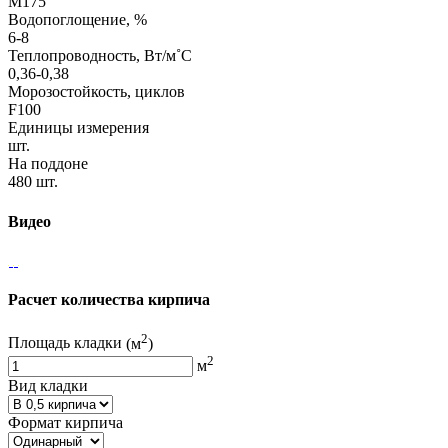
М175
Водопоглощение, %
6-8
Теплопроводность, Вт/м˚С
0,36-0,38
Морозостойкость, циклов
F100
Единицы измерения
шт.
На поддоне
480 шт.
Видео
Расчет количества кирпича
2
Площадь кладки
(м
)
2
м
Вид кладки
Формат кирпича