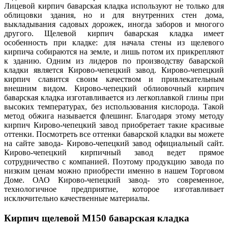
Лицевой кирпич баварская кладка используют не только для
облицовки здания, но и для внутренних стен дома,
выкладывания садовых дорожек, иногда заборов и многого
другого. Щелевой кирпич баварская кладка имеет
особенность при кладке: для начала стены из щелевого
кирпича собираются на земле, и лишь потом их прикрепляют
к зданию. Одним из лидеров по производству баварской
кладки является Кирово-чепецкий завод. Кирово-чепецкий
кирпич славится своим качеством и привлекательным
внешним видом. Кирово-чепецкий облиовочный кирпич
баварская кладка изготавливается из легкоплавкой глины при
высоких температурах, без использования кислорода. Такой
метод обжига называется флешинг. Благодаря этому методу
кирпич Кирово-чепецкий завод приобретает такие красивые
оттенки. Посмотреть все оттенки баварской кладки вы можете
на сайте завода- Кирово-чепецкий завод официальный сайт.
Кирово-чепецкий кирпичный завод ведет прямое
сотрудничество с компанией. Поэтому продукцию завода по
низким ценам можно приобрести именно в нашем Торговом
Доме. ОАО Кирово-чепецкий завод- это современное,
технологичное предприятие, которое изготавливает
исключительно качественные материалы.
Кирпич щелевой М150 баварская кладка