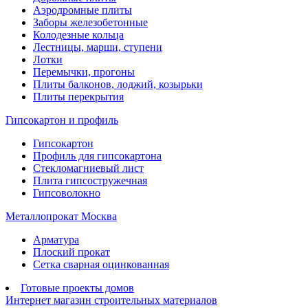
Аэродромные плиты
Заборы железобетонные
Колодезные кольца
Лестницы, марши, ступени
Лотки
Перемычки, прогоны
Плиты балконов, лоджий, козырьки
Плиты перекрытия
Гипсокартон и профиль
Гипсокартон
Профиль для гипсокартона
Стекломагниевый лист
Плита гипсостружечная
Гипсоволокно
Металлопрокат Москва
Арматура
Плоский прокат
Сетка сварная оцинкованная
Готовые проекты домов
Интернет магазин строительных материалов