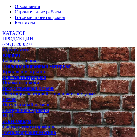
О компании
Строительные работы
Готовые проекты домов
Контакты
КАТАЛОГ
ПРОДУКЦИИ
(495) 320-02-01
Сухие смеси
Кирпич
Блоки стеновые
Теплоизоляционный материал
Кровля для крыши
Плитка тротуарная
Пиломатериалы
Искусственный камень
Лестницы на второй этаж в частном доме
Бетон
Натуральный камень
Сыпучие материалы
ПГП
ЖБИ заводы
Гипсокартон и профиль
Металлопрокат Москва