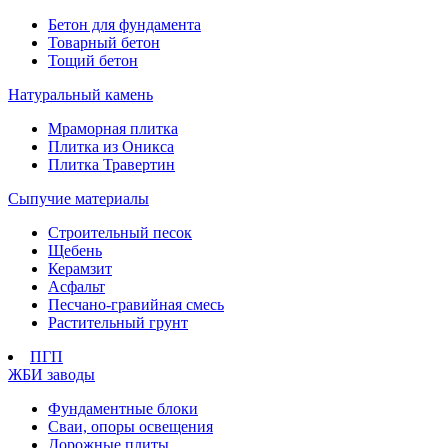
Бетон для фундамента
Товарный бетон
Тощий бетон
Натуральный камень
Мраморная плитка
Плитка из Оникса
Плитка Травертин
Сыпучие материалы
Строительный песок
Щебень
Керамзит
Асфальт
Песчано-гравийная смесь
Растительный грунт
ПГП
ЖБИ заводы
Фундаментные блоки
Сваи, опоры освещения
Дорожные плиты