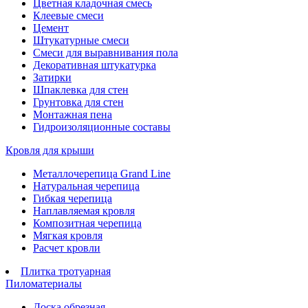
Цветная кладочная смесь
Клеевые смеси
Цемент
Штукатурные смеси
Смеси для выравнивания пола
Декоративная штукатурка
Затирки
Шпаклевка для стен
Грунтовка для стен
Монтажная пена
Гидроизоляционные составы
Кровля для крыши
Металлочерепица Grand Line
Натуральная черепица
Гибкая черепица
Наплавляемая кровля
Композитная черепица
Мягкая кровля
Расчет кровли
Плитка тротуарная
Пиломатериалы
Доска обрезная