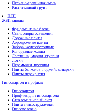
Песчано-гравийная смесь
Растительный грунт
ПГП
ЖБИ заводы
Фундаментные блоки
Сваи, опоры освещения
Дорожные плиты
Аэродромные плиты
Заборы железобетонные
Колодезные кольца
Лестницы, марши, ступени
Лотки
Перемычки, прогоны
Плиты балконов, лоджий, козырьки
Плиты перекрытия
Гипсокартон и профиль
Гипсокартон
Профиль для гипсокартона
Стекломагниевый лист
Плита гипсостружечная
Гипсоволокно