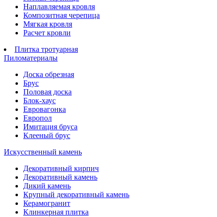
Наплавляемая кровля
Композитная черепица
Мягкая кровля
Расчет кровли
Плитка тротуарная
Пиломатериалы
Доска обрезная
Брус
Половая доска
Блок-хаус
Евровагонка
Европол
Имитация бруса
Клееный брус
Искусственный камень
Декоративный кирпич
Декоративный камень
Дикий камень
Крупный декоративный камень
Керамогранит
Клинкерная плитка