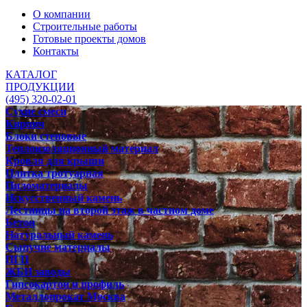
О компании
Строительные работы
Готовые проекты домов
Контакты
КАТАЛОГ
ПРОДУКЦИИ
(495) 320-02-01
Сухие смеси
Кирпич
Блоки стеновые
Теплоизоляционный материал
Кровля для крыши
Плитка тротуарная
Пиломатериалы
Искусственный камень
Лестницы на второй этаж в частном доме
Бетон
Натуральный камень
Сыпучие материалы
ПГП
ЖБИ заводы
Гипсокартон и профиль
Металлопрокат Москва