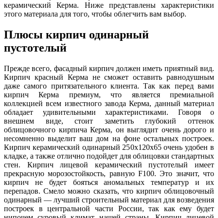
керамический Керма. Ниже представлены характеристики
этого материала для того, чтобы облегчить вам выбор.
Плюсы кирпич одинарный
пустотелый
Прежде всего, фасадный кирпич должен иметь приятный вид.
Кирпич красный Керма не сможет оставить равнодушным
даже самого притязательного клиента. Так как перед вами
кирпич Керма премиум, что является премиальной
коллекцией всем известного завода Керма, данный материал
обладает удивительными характеристиками. Говоря о
внешнем виде, стоит заметить глубокий оттенок
облицовочного кирпича Керма, он выглядит очень дорого и
несомненно выделит ваш дом на фоне остальных построек.
Кирпич керамический одинарный 250х120х65 очень удобен в
кладке, а также отлично подойдет для облицовки стандартных
стен. Кирпич лицевой керамический пустотелый имеет
прекрасную морозостойкость, равную F100. Это значит, что
кирпич не будет бояться аномальных температур и их
перепадов. Смело можно сказать, что кирпич облицовочный
одинарный — лучший строительный материал для возведения
построек в центральной части России, так как ему будет
нипочем суровый климат нашей страны. Кирпич лицевой