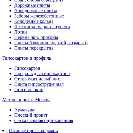
Дорожные плиты
Аэродромные плиты
Заборы железобетонные
Колодезные кольца
Лестницы, марши, ступени
Лотки
Перемычки, прогоны
Плиты балконов, лоджий, козырьки
Плиты перекрытия
Гипсокартон и профиль
Гипсокартон
Профиль для гипсокартона
Стекломагниевый лист
Плита гипсостружечная
Гипсоволокно
Металлопрокат Москва
Арматура
Плоский прокат
Сетка сварная оцинкованная
Готовые проекты домов