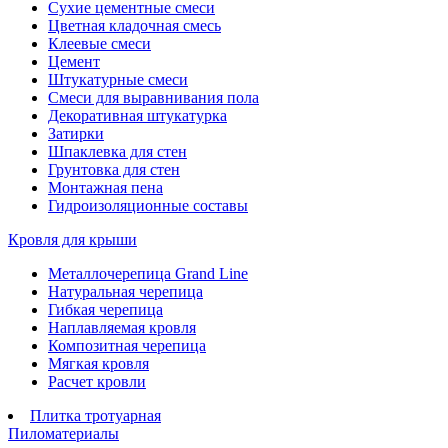
Сухие цементные смеси
Цветная кладочная смесь
Клеевые смеси
Цемент
Штукатурные смеси
Смеси для выравнивания пола
Декоративная штукатурка
Затирки
Шпаклевка для стен
Грунтовка для стен
Монтажная пена
Гидроизоляционные составы
Кровля для крыши
Металлочерепица Grand Line
Натуральная черепица
Гибкая черепица
Наплавляемая кровля
Композитная черепица
Мягкая кровля
Расчет кровли
Плитка тротуарная
Пиломатериалы