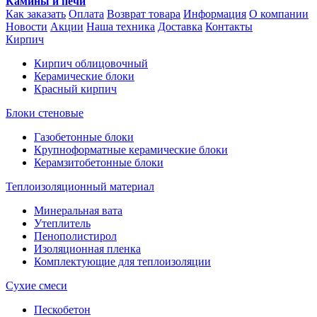
Камины и печи
Как заказать
Оплата
Возврат товара
Информация
О компании
Новости
Акции
Наша техника
Доставка
Контакты
Кирпич
Кирпич облицовочный
Керамические блоки
Красный кирпич
Блоки стеновые
Газобетонные блоки
Крупноформатные керамические блоки
Керамзитобетонные блоки
Теплоизоляционный материал
Минеральная вата
Утеплитель
Пенополистирол
Изоляционная пленка
Комплектующие для теплоизоляции
Сухие смеси
Пескобетон