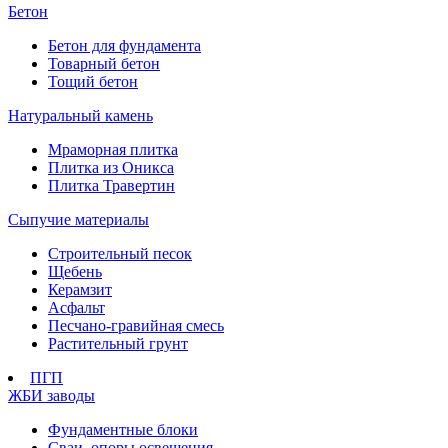
Бетон
Бетон для фундамента
Товарный бетон
Тощий бетон
Натуральный камень
Мраморная плитка
Плитка из Оникса
Плитка Травертин
Сыпучие материалы
Строительный песок
Щебень
Керамзит
Асфальт
Песчано-гравийная смесь
Растительный грунт
ПГП
ЖБИ заводы
Фундаментные блоки
Сваи, опоры освещения