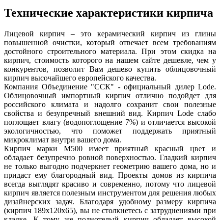
Технические характеристики кирпича
Лицевой кирпич – это керамический кирпич из глины
повышенной очистки, который отвечает всем требованиям
достойного строительного материала. При этом скидка на
кирпич, стоимость которого на нашем сайте дешевле, чем у
конкурентов, позволит Вам дешево купить облицовочный
кирпич высочайшего европейского качества.
Компания Объединение "ССК" - официальный дилер Lode.
Облицовочный импортный кирпич отлично подойдет для
российского климата и надолго сохранит свои полезные
свойства и безупречный внешний вид. Кирпич Lode слабо
поглощает влагу (водопоглощение 7%) и отличается высокой
экологичностью, что поможет поддержать приятный
микроклимат внутри вашего дома.
Кирпич марки М500 имеет приятный красный цвет и
обладает безупречно ровной поверхностью. Гладкий кирпич
не только выгодно подчеркнет геометрию вашего дома, но и
придаст ему благородный вид. Проекты домов из кирпича
всегда выглядят красиво и современно, потому что лицевой
кирпич является полезным инструментом для решения любых
дизайнерских задач. Благодаря удобному размеру кирпича
(кирпич 189х120х65), вы не столкнетесь с затруднениями при
кладке. К тому же полнотелый кирпич обладает высокой