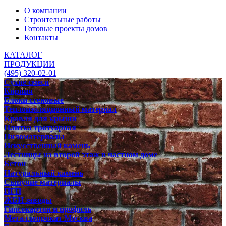
О компании
Строительные работы
Готовые проекты домов
Контакты
КАТАЛОГ
ПРОДУКЦИИ
(495) 320-02-01
Сухие смеси
Кирпич
Блоки стеновые
Теплоизоляционный материал
Кровля для крыши
Плитка тротуарная
Пиломатериалы
Искусственный камень
Лестницы на второй этаж в частном доме
Бетон
Натуральный камень
Сыпучие материалы
ПГП
ЖБИ заводы
Гипсокартон и профиль
Металлопрокат Москва