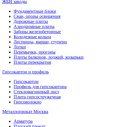
ЖБИ заводы
Фундаментные блоки
Сваи, опоры освещения
Дорожные плиты
Аэродромные плиты
Заборы железобетонные
Колодезные кольца
Лестницы, марши, ступени
Лотки
Перемычки, прогоны
Плиты балконов, лоджий, козырьки
Плиты перекрытия
Гипсокартон и профиль
Гипсокартон
Профиль для гипсокартона
Стекломагниевый лист
Плита гипсостружечная
Гипсоволокно
Металлопрокат Москва
Арматура
Плоский прокат