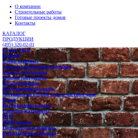
О компании
Строительные работы
Готовые проекты домов
Контакты
КАТАЛОГ
ПРОДУКЦИИ
(495) 320-02-01
Сухие смеси
Кирпич
Блоки стеновые
Теплоизоляционный материал
Кровля для крыши
Плитка тротуарная
Пиломатериалы
Искусственный камень
Лестницы на второй этаж в частном доме
Бетон
Натуральный камень
Сыпучие материалы
ПГП
ЖБИ заводы
Гипсокартон и профиль
Металлопрокат Москва