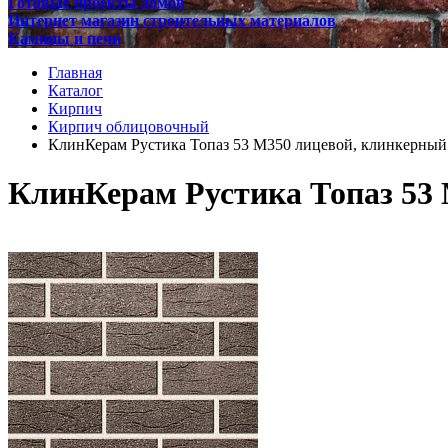
Готовые проекты домов
Интернет магазин строительных материалов
Камины и печи
Главная
Каталог
Кирпич
Кирпич облицовочный
КлинКерам Рустика Топаз 53 М350 лицевой, клинкерный
КлинКерам Рустика Топаз 53