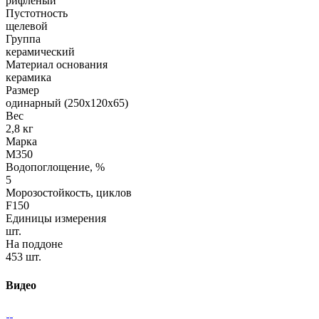
рифленый
Пустотность
щелевой
Группа
керамический
Материал основания
керамика
Размер
одинарный (250х120х65)
Вес
2,8 кг
Марка
М350
Водопоглощение, %
5
Морозостойкость, циклов
F150
Единицы измерения
шт.
На поддоне
453 шт.
Видео