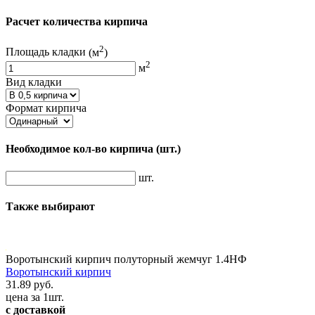
Расчет количества кирпича
2
Площадь кладки
(м
)
2
м
Вид кладки
Формат кирпича
Необходимое кол-во кирпича
(шт.)
шт.
Также выбирают
Воротынский кирпич полуторный жемчуг 1.4НФ
Воротынский кирпич
31.89 руб.
цена за 1шт.
с доставкой