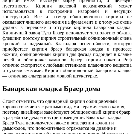
лицевой имеет высокую марку прочности, и щелевую
пустотность. Кирпич щелевой керамический может
использоваться в построении изгородей и несущих
конструкций. Вес и размер облицовочного кирпича не
оказывают лишнего давления на фундамент и к тому же очень
удобны в перевозке и отгрузке кирпича баварская кладка.
Кирпичный завод Тула Браер использует технологию обжига
флешинг, поэтому кирпич строительный облицовочный очень
крепкий и надежный. Благодаря огнестойкости, которую
приобретает кирпич браер баварская кладка в процессе
обжига, облицовочный кирпич для фасада подойдет в кладке
печей и облицовке каминов. Браер кирпич накатка Риф
отлично смотрится с любыми оттенками кладочного вещества
и сухими смесями. Кирпич облицовочный баварская кладка
— отличная альтернатива мокрой штукатурке.
Баварская кладка Браер дома
Стоит отметить, что одинарный кирпич облицовочный
хорошо сочетается с разными видами керамического камня,
поэтому дизайнеры задействуют облицовочный кирпич браер
в разработке декора внутри помещений. Баварская кладка
Браер Тула используется также в возведении колонн и
дымоходов, что положительно отражается на дизайне и
подчеркивает стиль облицовки дома кирпичом. Несмотря на