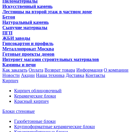
Пиломатериалы
Искусственный камень
Лестницы на второй этаж в частном доме
Бетон
Натуральный камень
Сыпучие материалы
ПГП
ЖБИ заводы
Гипсокартон и профиль
Металлопрокат Москва
Готовые проекты домов
Интернет магазин строительных материалов
Камины и печи
Как заказать
Оплата
Возврат товара
Информация
О компании
Новости
Акции
Наша техника
Доставка
Контакты
Кирпич
Кирпич облицовочный
Керамические блоки
Красный кирпич
Блоки стеновые
Газобетонные блоки
Крупноформатные керамические блоки
Керамзитобетонные блоки