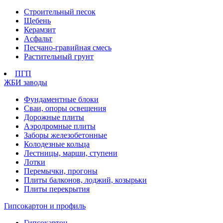
Строительный песок
Щебень
Керамзит
Асфальт
Песчано-гравийная смесь
Растительный грунт
ПГП
ЖБИ заводы
Фундаментные блоки
Сваи, опоры освещения
Дорожные плиты
Аэродромные плиты
Заборы железобетонные
Колодезные кольца
Лестницы, марши, ступени
Лотки
Перемычки, прогоны
Плиты балконов, лоджий, козырьки
Плиты перекрытия
Гипсокартон и профиль
Гипсокартон