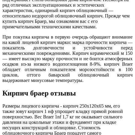
ряд отличных эксплуатационных и эстетических
характеристик, одинарный кирпич облицовочный —
относительно недорогой облицовочный кирпич. Прежде чем
купить кирпич Браер, мы ознакомим вас с его
примечательными техническими качествами.
При покупка кирпича в первую очередь обращают внимание
на какой лицевой кирпич марки: марка прочности кирпича —
показатель долговечности и устойчивости перед
механическими повреждениями. Кирпич керамический м 150
— имеет высокую марку прочности и не боится атмосферных
осадков из-за низкого водопоглощения 8-9%. кирпич Braer
обладает отличным показателем морозостойкости в 100
циклов, оттого баварский облицовочный кирпич
выдерживает минусовые температуры.
Кирпич браер отзывы
Размеры лицевого кирпича - кирпич 250х120х65 мм, его
также зовут кирпич 1 нф упрощает кладку прямой ровной
поверхностью. Вес Braer 1nf 1,7 кг не оказывает сильного
давления на цокольные этажи и фундамент при кладке
несущих конструкций и облицовке. Стоимость
облицовочного кирпича Браер порадует самого