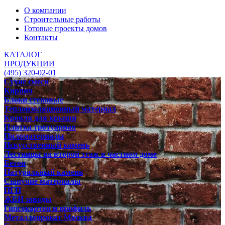
О компании
Строительные работы
Готовые проекты домов
Контакты
КАТАЛОГ
ПРОДУКЦИИ
(495) 320-02-01
Сухие смеси
Кирпич
Блоки стеновые
Теплоизоляционный материал
Кровля для крыши
Плитка тротуарная
Пиломатериалы
Искусственный камень
Лестницы на второй этаж в частном доме
Бетон
Натуральный камень
Сыпучие материалы
ПГП
ЖБИ заводы
Гипсокартон и профиль
Металлопрокат Москва