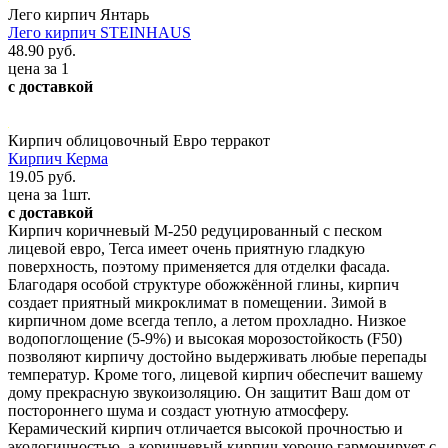
Лего кирпич Янтарь
Лего кирпич STEINHAUS
48.90 руб.
цена за 1
с доставкой
Кирпич облицовочный Евро терракот
Кирпич Керма
19.05 руб.
цена за 1шт.
с доставкой
Кирпич коричневый М-250 редуцированный с песком
лицевой евро, Terca имеет очень приятную гладкую
поверхность, поэтому применяется для отделки фасада.
Благодаря особой структуре обожжённой глины, кирпич
создает приятный микроклимат в помещении. Зимой в
кирпичном доме всегда тепло, а летом прохладно. Низкое
водопоглощение (5-9%) и высокая морозостойкость (F50)
позволяют кирпичу достойно выдерживать любые перепады
температур. Кроме того, лицевой кирпич обеспечит вашему
дому прекрасную звукоизоляцию. Он защитит Ваш дом от
постороннего шума и создаст уютную атмосферу.
Керамический кирпич отличается высокой прочностью и
экологичностью, а коричневый кирпич хорошо гармонирует с