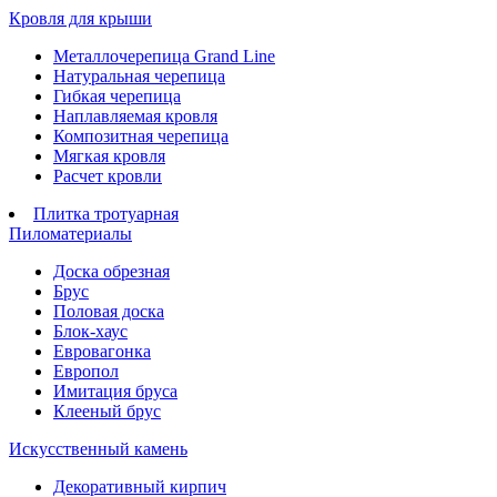
Кровля для крыши
Металлочерепица Grand Line
Натуральная черепица
Гибкая черепица
Наплавляемая кровля
Композитная черепица
Мягкая кровля
Расчет кровли
Плитка тротуарная
Пиломатериалы
Доска обрезная
Брус
Половая доска
Блок-хаус
Евровагонка
Европол
Имитация бруса
Клееный брус
Искусственный камень
Декоративный кирпич