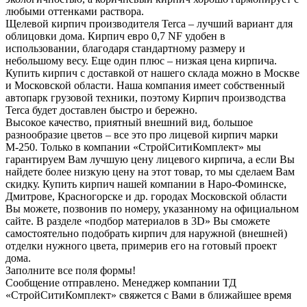
любыми оттенками раствора.
Щелевой кирпич производителя Terca – лучший вариант для
облицовки дома. Кирпич евро 0,7 NF удобен в
использовании, благодаря стандартному размеру и
небольшому весу. Еще один плюс – низкая цена кирпича.
Купить кирпич с доставкой от нашего склада можно в Москве
и Московской области. Наша компания имеет собственный
автопарк грузовой техники, поэтому Кирпич производства
Terca будет доставлен быстро и бережно.
Высокое качество, приятный внешний вид, большое
разнообразие цветов – все это про лицевой кирпич марки
М-250. Только в компании «СтройСитиКомплект» мы
гарантируем Вам лучшую цену лицевого кирпича, а если Вы
найдете более низкую цену на этот товар, то мы сделаем Вам
скидку. Купить кирпич нашей компании в Наро-Фоминске,
Дмитрове, Красногорске и др. городах Московской области
Вы можете, позвонив по номеру, указанному на официальном
сайте. В разделе «подбор материалов в 3D» Вы сможете
самостоятельно подобрать кирпич для наружной (внешней)
отделки нужного цвета, примерив его на готовый проект
дома.
Заполните все поля формы!
Сообщение отправлено. Менеджер компании ТД
«СтройСитиКомплект» свяжется с Вами в ближайшее время