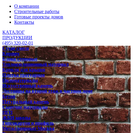
О компании
Строительные работы
Готовые проекты домов
Контакты
КАТАЛОГ
ПРОДУКЦИИ
(495) 320-02-01
Сухие смеси
Кирпич
Блоки стеновые
Теплоизоляционный материал
Кровля для крыши
Плитка тротуарная
Пиломатериалы
Искусственный камень
Лестницы на второй этаж в частном доме
Бетон
Натуральный камень
Сыпучие материалы
ПГП
ЖБИ заводы
Гипсокартон и профиль
Металлопрокат Москва