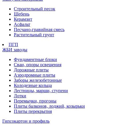
Строительный песок
Щебень
Керамзит
Асфальт
Песчано-гравийная смесь
Растительный грунт
ПГП
ЖБИ заводы
Фундаментные блоки
Сваи, опоры освещения
Дорожные плиты
Аэродромные плиты
Заборы железобетонные
Колодезные кольца
Лестницы, марши, ступени
Лотки
Перемычки, прогоны
Плиты балконов, лоджий, козырьки
Плиты перекрытия
Гипсокартон и профиль