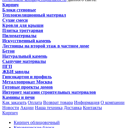
Кирпич
Блоки стеновые
Теплоизоляционный материал
Сухие смеси
Кровля для крыши
Плитка тротуарная
Пиломатериалы
Искусственный камень
Лестницы на второй этаж в частном доме
Бетон
Натуральный камень
Сыпучие материалы
ПГП
ЖБИ заводы
Гипсокартон и профиль
Металлопрокат Москва
Готовые проекты домов
Интернет магазин строительных материалов
Камины и печи
Как заказать
Оплата
Возврат товара
Информация
О компании
Новости
Акции
Наша техника
Доставка
Контакты
Кирпич
Кирпич облицовочный
Керамические блоки