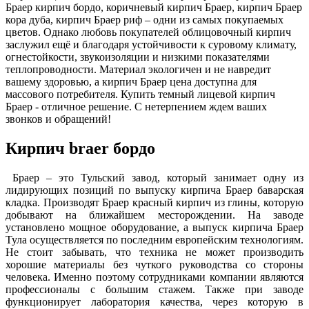
Браер кирпич бордо, коричневый кирпич Браер, кирпич Браер
кора дуба, кирпич Браер риф – одни из самых покупаемых
цветов. Однако любовь покупателей облицовочный кирпич
заслужил ещё и благодаря устойчивости к суровому климату,
огнестойкости, звукоизоляции и низкими показателями
теплопроводности. Материал экологичен и не навредит
вашему здоровью, а кирпич Браер цена доступна для
массового потребителя. Купить темный лицевой кирпич
Браер - отличное решение. С нетерпением ждем ваших
звонков и обращений!
Кирпич braer бордо
Браер – это Тульский завод, который занимает одну из
лидирующих позиций по выпуску кирпича Браер баварская
кладка. Производят Браер красный кирпич из глины, которую
добывают на ближайшем месторождении. На заводе
установлено мощное оборудование, а выпуск кирпича Браер
Тула осуществляется по последним европейским технологиям.
Не стоит забывать, что техника не может производить
хорошие материалы без чуткого руководства со стороны
человека. Именно поэтому сотрудниками компании являются
профессионалы с большим стажем. Также при заводе
функционирует лаборатория качества, через которую в