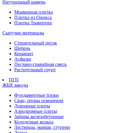
Натуральный камень
Мраморная плитка
Плитка из Оникса
Плитка Травертин
Сыпучие материалы
Строительный песок
Щебень
Керамзит
Асфальт
Песчано-гравийная смесь
Растительный грунт
ПГП
ЖБИ заводы
Фундаментные блоки
Сваи, опоры освещения
Дорожные плиты
Аэродромные плиты
Заборы железобетонные
Колодезные кольца
Лестницы, марши, ступени
Лотки