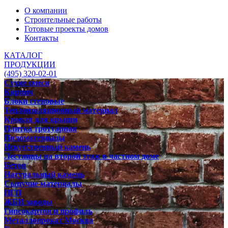
О компании
Строительные работы
Готовые проекты домов
Контакты
КАТАЛОГ
ПРОДУКЦИИ
(495) 320-02-01
Сухие смеси
Кирпич
Блоки стеновые
Теплоизоляционный материал
Кровля для крыши
Плитка тротуарная
Пиломатериалы
Искусственный камень
Лестницы на второй этаж в частном доме
Бетон
Натуральный камень
Сыпучие материалы
ПГП
ЖБИ заводы
Гипсокартон и профиль
Металлопрокат Москва