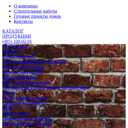
О компании
Строительные работы
Готовые проекты домов
Контакты
КАТАЛОГ
ПРОДУКЦИИ
(495) 320-02-01
Сухие смеси
Кирпич
Блоки стеновые
Теплоизоляционный материал
Кровля для крыши
Плитка тротуарная
Пиломатериалы
Искусственный камень
Лестницы на второй этаж в частном доме
Бетон
Натуральный камень
Сыпучие материалы
ПГП
ЖБИ заводы
Гипсокартон и профиль
Металлопрокат Москва