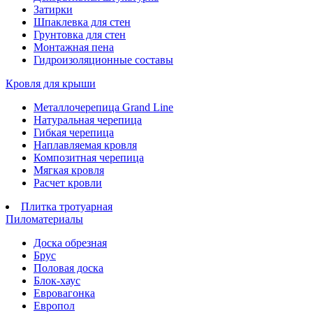
Затирки
Шпаклевка для стен
Грунтовка для стен
Монтажная пена
Гидроизоляционные составы
Кровля для крыши
Металлочерепица Grand Line
Натуральная черепица
Гибкая черепица
Наплавляемая кровля
Композитная черепица
Мягкая кровля
Расчет кровли
Плитка тротуарная
Пиломатериалы
Доска обрезная
Брус
Половая доска
Блок-хаус
Евровагонка
Европол