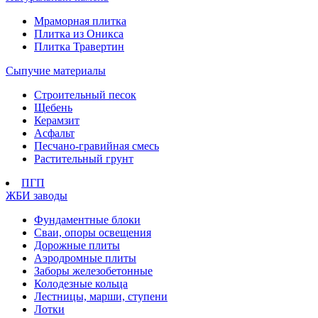
Мраморная плитка
Плитка из Оникса
Плитка Травертин
Сыпучие материалы
Строительный песок
Щебень
Керамзит
Асфальт
Песчано-гравийная смесь
Растительный грунт
ПГП
ЖБИ заводы
Фундаментные блоки
Сваи, опоры освещения
Дорожные плиты
Аэродромные плиты
Заборы железобетонные
Колодезные кольца
Лестницы, марши, ступени
Лотки