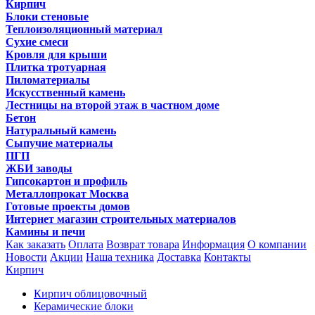
Кирпич
Блоки стеновые
Теплоизоляционный материал
Сухие смеси
Кровля для крыши
Плитка тротуарная
Пиломатериалы
Искусственный камень
Лестницы на второй этаж в частном доме
Бетон
Натуральный камень
Сыпучие материалы
ПГП
ЖБИ заводы
Гипсокартон и профиль
Металлопрокат Москва
Готовые проекты домов
Интернет магазин строительных материалов
Камины и печи
Как заказать
Оплата
Возврат товара
Информация
О компании
Новости
Акции
Наша техника
Доставка
Контакты
Кирпич
Кирпич облицовочный
Керамические блоки