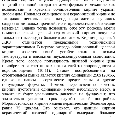
защитой основной кладки от атмосферных и механических
воздействий, а красный облицовочный кирпич украсит
любой дом. Появился облицовочный керамический кирпич не
так давно: несколько веков назад, когда мастера научились
создавать не только прочный, но и привлекательный внешне
материал. Однако тогда позволить себе эту роскошь могли
немногие: такой щелевой керамический кирпич покупали
только знатные люди с большим достатком. Кирпич рифленый
ЖКЗ отличается прекрасными техническими
характеристиками. В первую очередь, облицовочный щелевой
кирпич известен своей устойчивостью к низким
температурам и высокими звукоизолирующими свойствами.
Кроме того, особую популярность щелевой кирпич цена
приобретает за счет низких показателей теплопроводности и
водопоглощения (10-11). Самым востребованным на
строительном рынке является кирпич одинарный 250х120х65,
однако в нашем ассортименте представлены и другие
популярные форматы. Помимо перечисленных качеств,
кирпич пустотелый одинарный имеет небольшую массу, а
значит не будет увеличивать давление на фундамент, что
значительно увеличит срок службы вашей постройки.
Морозостойкость кирпич камень керамический Железногорск
равна 75 циклам. Это означает, что данный кирпич
керамический щелевой одинарный выдержит большое