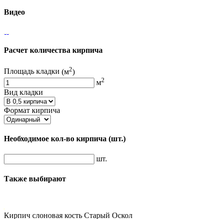
Видео
Расчет количества кирпича
2
Площадь кладки
(м
)
2
м
Вид кладки
Формат кирпича
Необходимое кол-во кирпича
(шт.)
шт.
Также выбирают
Кирпич слоновая кость Старый Оскол