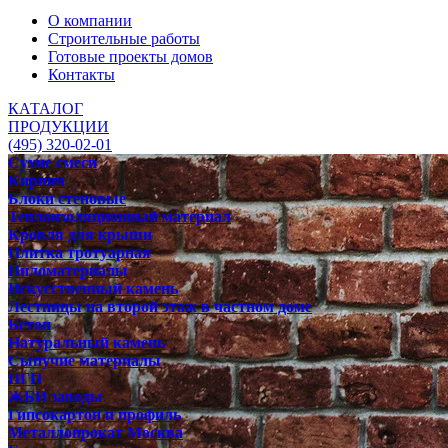
О компании
Строительные работы
Готовые проекты домов
Контакты
КАТАЛОГ
ПРОДУКЦИИ
(495) 320-02-01
Сухие смеси
Кирпич
Блоки стеновые
Теплоизоляционный материал
Кровля для крыши
Плитка тротуарная
Пиломатериалы
Искусственный камень
Лестницы на второй этаж в частном доме
Бетон
Натуральный камень
Сыпучие материалы
ПГП
ЖБИ заводы
Гипсокартон и профиль
Металлопрокат Москва