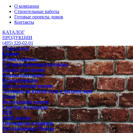
О компании
Строительные работы
Готовые проекты домов
Контакты
КАТАЛОГ
ПРОДУКЦИИ
(495) 320-02-01
Сухие смеси
Кирпич
Блоки стеновые
Теплоизоляционный материал
Кровля для крыши
Плитка тротуарная
Пиломатериалы
Искусственный камень
Лестницы на второй этаж в частном доме
Бетон
Натуральный камень
Сыпучие материалы
ПГП
ЖБИ заводы
Гипсокартон и профиль
Металлопрокат Москва