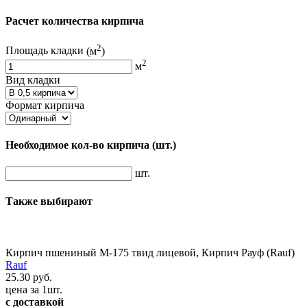
Расчет количества кирпича
2
Площадь кладки
(м
)
2
м
Вид кладки
Формат кирпича
Необходимое кол-во кирпича
(шт.)
шт.
Также выбирают
Кирпич пшениный М-175 твид лицевой, Кирпич Рауф (Rauf)
Rauf
25.30 руб.
цена за 1шт.
с доставкой