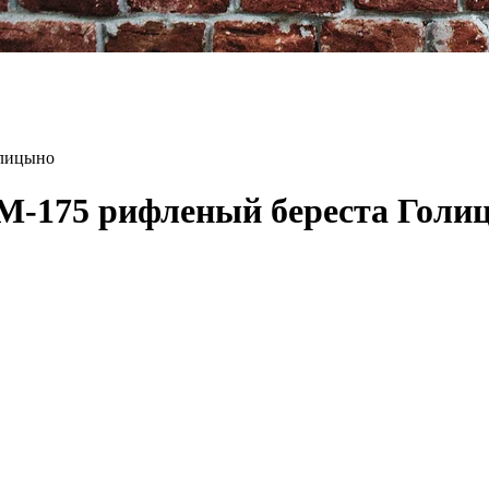
олицыно
М-175 рифленый береста Голи