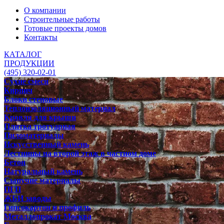
О компании
Строительные работы
Готовые проекты домов
Контакты
КАТАЛОГ
ПРОДУКЦИИ
(495) 320-02-01
Сухие смеси
Кирпич
Блоки стеновые
Теплоизоляционный материал
Кровля для крыши
Плитка тротуарная
Пиломатериалы
Искусственный камень
Лестницы на второй этаж в частном доме
Бетон
Натуральный камень
Сыпучие материалы
ПГП
ЖБИ заводы
Гипсокартон и профиль
Металлопрокат Москва