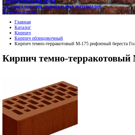
Готовые проекты домов
Интернет магазин строительных материалов
Камины и печи
Главная
Каталог
Кирпич
Кирпич облицовочный
Кирпич темно-терракотовый М-175 рифленый береста Г
Кирпич темно-терракотовый 