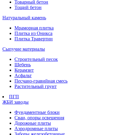
Товарный бетон
Тощий бетон
Натуральный камень
Мраморная плитка
Плитка из Оникса
Плитка Травертин
Сыпучие материалы
Строительный песок
Щебень
Керамзит
Асфальт
Песчано-гравийная смесь
Растительный грунт
ПГП
ЖБИ заводы
Фундаментные блоки
Сваи, опоры освещения
Дорожные плиты
Аэродромные плиты
Заборы железобетонные