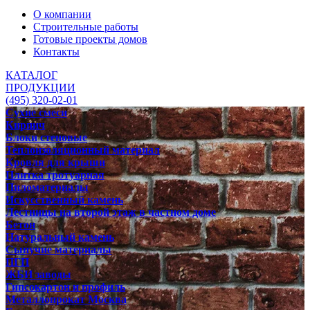
О компании
Строительные работы
Готовые проекты домов
Контакты
КАТАЛОГ
ПРОДУКЦИИ
(495) 320-02-01
Сухие смеси
Кирпич
Блоки стеновые
Теплоизоляционный материал
Кровля для крыши
Плитка тротуарная
Пиломатериалы
Искусственный камень
Лестницы на второй этаж в частном доме
Бетон
Натуральный камень
Сыпучие материалы
ПГП
ЖБИ заводы
Гипсокартон и профиль
Металлопрокат Москва