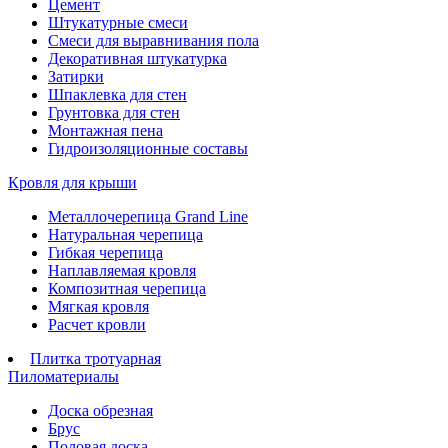
Цемент
Штукатурные смеси
Смеси для выравнивания пола
Декоративная штукатурка
Затирки
Шпаклевка для стен
Грунтовка для стен
Монтажная пена
Гидроизоляционные составы
Кровля для крыши
Металлочерепица Grand Line
Натуральная черепица
Гибкая черепица
Наплавляемая кровля
Композитная черепица
Мягкая кровля
Расчет кровли
Плитка тротуарная
Пиломатериалы
Доска обрезная
Брус
Половая доска