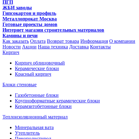
ПГП
ЖБИ заводы
Гипсокартон и профиль
Металлопрокат Москва
Готовые проекты домов
Интернет магазин строительных материалов
Камины и печи
Как заказать
Оплата
Возврат товара
Информация
О компании
Новости
Акции
Наша техника
Доставка
Контакты
Кирпич
Кирпич облицовочный
Керамические блоки
Красный кирпич
Блоки стеновые
Газобетонные блоки
Крупноформатные керамические блоки
Керамзитобетонные блоки
Теплоизоляционный материал
Минеральная вата
Утеплитель
Пенополистирол