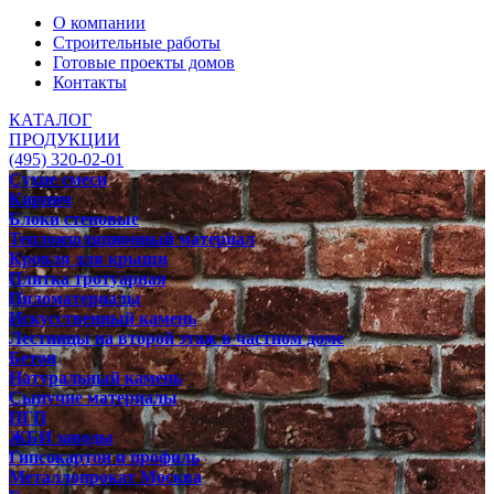
О компании
Строительные работы
Готовые проекты домов
Контакты
КАТАЛОГ
ПРОДУКЦИИ
(495) 320-02-01
Сухие смеси
Кирпич
Блоки стеновые
Теплоизоляционный материал
Кровля для крыши
Плитка тротуарная
Пиломатериалы
Искусственный камень
Лестницы на второй этаж в частном доме
Бетон
Натуральный камень
Сыпучие материалы
ПГП
ЖБИ заводы
Гипсокартон и профиль
Металлопрокат Москва