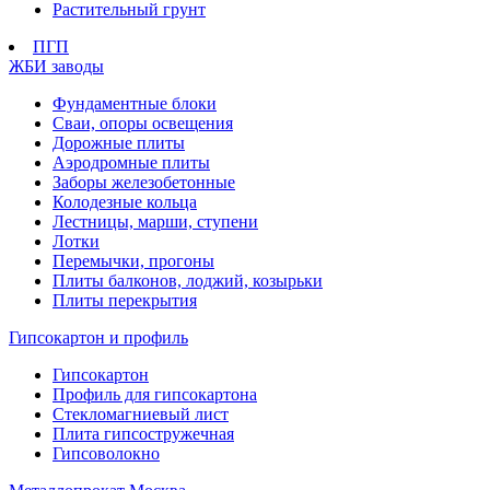
Растительный грунт
ПГП
ЖБИ заводы
Фундаментные блоки
Сваи, опоры освещения
Дорожные плиты
Аэродромные плиты
Заборы железобетонные
Колодезные кольца
Лестницы, марши, ступени
Лотки
Перемычки, прогоны
Плиты балконов, лоджий, козырьки
Плиты перекрытия
Гипсокартон и профиль
Гипсокартон
Профиль для гипсокартона
Стекломагниевый лист
Плита гипсостружечная
Гипсоволокно