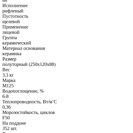
88
Исполнение
рифленый
Пустотность
щелевой
Применение
лицевой
Группа
керамический
Материал основания
керамика
Размер
полуторный (250х120х88)
Вес
3,3 кг
Марка
М125
Водопоглощение, %
6-8
Теплопроводность, Вт/м˚С
0,36
Морозостойкость, циклов
F50
На поддоне
352 шт.