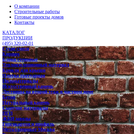
О компании
Строительные работы
Готовые проекты домов
Контакты
КАТАЛОГ
ПРОДУКЦИИ
(495) 320-02-01
Сухие смеси
Кирпич
Блоки стеновые
Теплоизоляционный материал
Кровля для крыши
Плитка тротуарная
Пиломатериалы
Искусственный камень
Лестницы на второй этаж в частном доме
Бетон
Натуральный камень
Сыпучие материалы
ПГП
ЖБИ заводы
Гипсокартон и профиль
Металлопрокат Москва