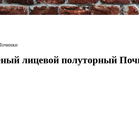
Починки
еный лицевой полуторный Поч