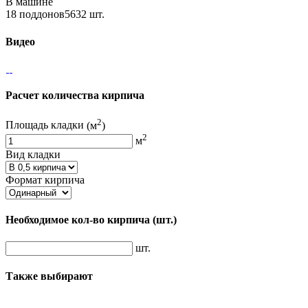
В машине
18 поддонов5632 шт.
Видео
Расчет количества кирпича
2
Площадь кладки
(м
)
2
м
Вид кладки
Формат кирпича
Необходимое кол-во кирпича
(шт.)
шт.
Также выбирают