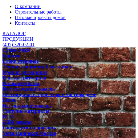
О компании
Строительные работы
Готовые проекты домов
Контакты
КАТАЛОГ
ПРОДУКЦИИ
(495) 320-02-01
Сухие смеси
Кирпич
Блоки стеновые
Теплоизоляционный материал
Кровля для крыши
Плитка тротуарная
Пиломатериалы
Искусственный камень
Лестницы на второй этаж в частном доме
Бетон
Натуральный камень
Сыпучие материалы
ПГП
ЖБИ заводы
Гипсокартон и профиль
Металлопрокат Москва