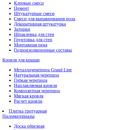
Клеевые смеси
Цемент
Штукатурные смеси
Смеси для выравнивания пола
Декоративная штукатурка
Затирки
Шпаклевка для стен
Грунтовка для стен
Монтажная пена
Гидроизоляционные составы
Кровля для крыши
Металлочерепица Grand Line
Натуральная черепица
Гибкая черепица
Наплавляемая кровля
Композитная черепица
Мягкая кровля
Расчет кровли
Плитка тротуарная
Пиломатериалы
Доска обрезная