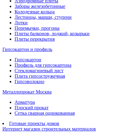
Аэродромные плиты
Заборы железобетонные
Колодезные кольца
Лестницы, марши, ступени
Лотки
Перемычки, прогоны
Плиты балконов, лоджий, козырьки
Плиты перекрытия
Гипсокартон и профиль
Гипсокартон
Профиль для гипсокартона
Стекломагниевый лист
Плита гипсостружечная
Гипсоволокно
Металлопрокат Москва
Арматура
Плоский прокат
Сетка сварная оцинкованная
Готовые проекты домов
Интернет магазин строительных материалов