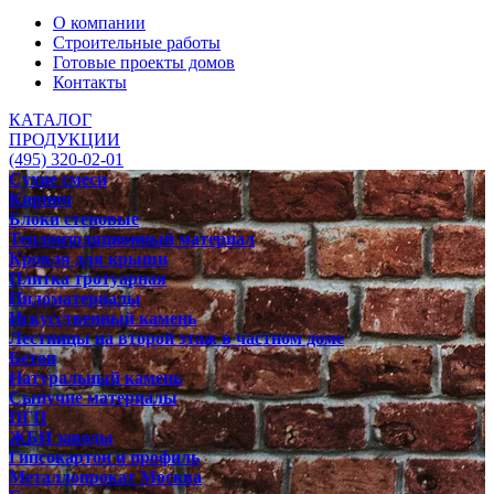
О компании
Строительные работы
Готовые проекты домов
Контакты
КАТАЛОГ
ПРОДУКЦИИ
(495) 320-02-01
Сухие смеси
Кирпич
Блоки стеновые
Теплоизоляционный материал
Кровля для крыши
Плитка тротуарная
Пиломатериалы
Искусственный камень
Лестницы на второй этаж в частном доме
Бетон
Натуральный камень
Сыпучие материалы
ПГП
ЖБИ заводы
Гипсокартон и профиль
Металлопрокат Москва