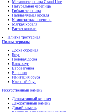
Металлочерепица Grand Line
Натуральная черепица
Гибкая черепица
Наплавляемая кровля
Композитная черепица
Мягкая кровля
Расчет кровли
Плитка тротуарная
Пиломатериалы
Доска обрезная
Брус
Половая доска
Блок-хаус
Евровагонка
Европол
Имитация бруса
Клееный брус
Искусственный камень
Декоративный кирпич
Декоративный камень
Дикий камень