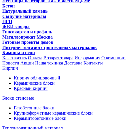
Лестницы на второй этаж в частном доме
Бетон
Натуральный камень
Сыпучие материалы
ПГП
ЖБИ заводы
Гипсокартон и профиль
Металлопрокат Москва
Готовые проекты домов
Интернет магазин строительных материалов
Камины и печи
Как заказать
Оплата
Возврат товара
Информация
О компании
Новости
Акции
Наша техника
Доставка
Контакты
Кирпич
Кирпич облицовочный
Керамические блоки
Красный кирпич
Блоки стеновые
Газобетонные блоки
Крупноформатные керамические блоки
Керамзитобетонные блоки
Теплоизоляционный материал