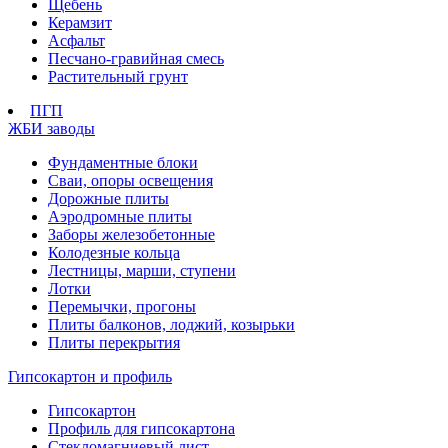
Щебень
Керамзит
Асфальт
Песчано-гравийная смесь
Растительный грунт
ПГП
ЖБИ заводы
Фундаментные блоки
Сваи, опоры освещения
Дорожные плиты
Аэродромные плиты
Заборы железобетонные
Колодезные кольца
Лестницы, марши, ступени
Лотки
Перемычки, прогоны
Плиты балконов, лоджий, козырьки
Плиты перекрытия
Гипсокартон и профиль
Гипсокартон
Профиль для гипсокартона
Стекломагниевый лист