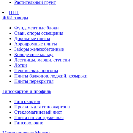
Растительный грунт
ПГП
ЖБИ заводы
Фундаментные блоки
Сваи, опоры освещения
Дорожные плиты
Аэродромные плиты
Заборы железобетонные
Колодезные кольца
Лестницы, марши, ступени
Лотки
Перемычки, прогоны
Плиты балконов, лоджий, козырьки
Плиты перекрытия
Гипсокартон и профиль
Гипсокартон
Профиль для гипсокартона
Стекломагниевый лист
Плита гипсостружечная
Гипсоволокно
Металлопрокат Москва