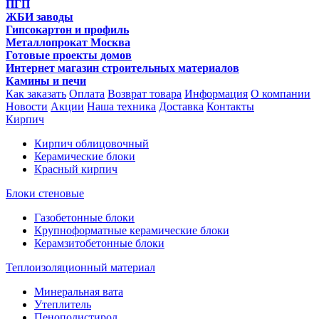
ПГП
ЖБИ заводы
Гипсокартон и профиль
Металлопрокат Москва
Готовые проекты домов
Интернет магазин строительных материалов
Камины и печи
Как заказать
Оплата
Возврат товара
Информация
О компании
Новости
Акции
Наша техника
Доставка
Контакты
Кирпич
Кирпич облицовочный
Керамические блоки
Красный кирпич
Блоки стеновые
Газобетонные блоки
Крупноформатные керамические блоки
Керамзитобетонные блоки
Теплоизоляционный материал
Минеральная вата
Утеплитель
Пенополистирол