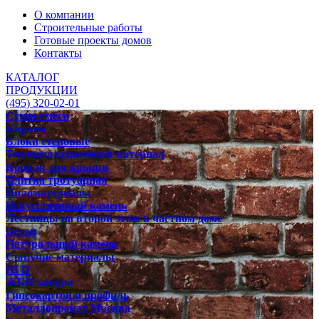
О компании
Строительные работы
Готовые проекты домов
Контакты
КАТАЛОГ
ПРОДУКЦИИ
(495) 320-02-01
Сухие смеси
Кирпич
Блоки стеновые
Теплоизоляционный материал
Кровля для крыши
Плитка тротуарная
Пиломатериалы
Искусственный камень
Лестницы на второй этаж в частном доме
Бетон
Натуральный камень
Сыпучие материалы
ПГП
ЖБИ заводы
Гипсокартон и профиль
Металлопрокат Москва