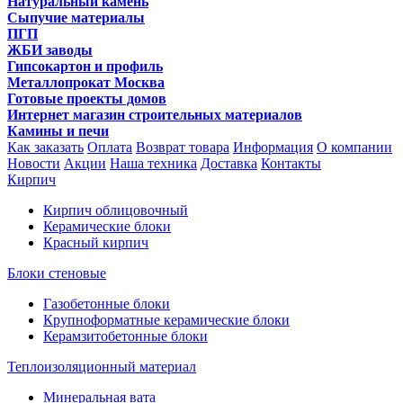
Натуральный камень
Сыпучие материалы
ПГП
ЖБИ заводы
Гипсокартон и профиль
Металлопрокат Москва
Готовые проекты домов
Интернет магазин строительных материалов
Камины и печи
Как заказать
Оплата
Возврат товара
Информация
О компании
Новости
Акции
Наша техника
Доставка
Контакты
Кирпич
Кирпич облицовочный
Керамические блоки
Красный кирпич
Блоки стеновые
Газобетонные блоки
Крупноформатные керамические блоки
Керамзитобетонные блоки
Теплоизоляционный материал
Минеральная вата