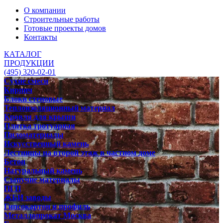
О компании
Строительные работы
Готовые проекты домов
Контакты
КАТАЛОГ
ПРОДУКЦИИ
(495) 320-02-01
Сухие смеси
Кирпич
Блоки стеновые
Теплоизоляционный материал
Кровля для крыши
Плитка тротуарная
Пиломатериалы
Искусственный камень
Лестницы на второй этаж в частном доме
Бетон
Натуральный камень
Сыпучие материалы
ПГП
ЖБИ заводы
Гипсокартон и профиль
Металлопрокат Москва