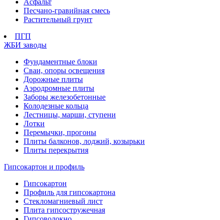
Асфальт
Песчано-гравийная смесь
Растительный грунт
ПГП
ЖБИ заводы
Фундаментные блоки
Сваи, опоры освещения
Дорожные плиты
Аэродромные плиты
Заборы железобетонные
Колодезные кольца
Лестницы, марши, ступени
Лотки
Перемычки, прогоны
Плиты балконов, лоджий, козырьки
Плиты перекрытия
Гипсокартон и профиль
Гипсокартон
Профиль для гипсокартона
Стекломагниевый лист
Плита гипсостружечная
Гипсоволокно