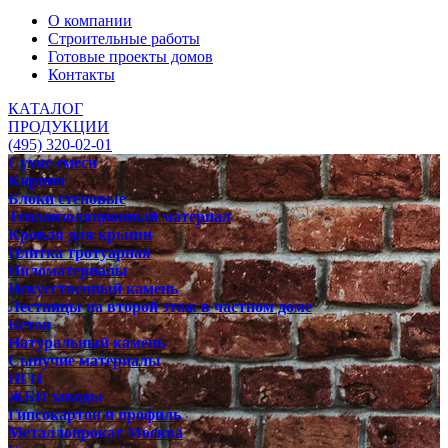
О компании
Строительные работы
Готовые проекты домов
Контакты
КАТАЛОГ
ПРОДУКЦИИ
(495) 320-02-01
Сухие смеси
Кирпич
Блоки стеновые
Теплоизоляционный материал
Кровля для крыши
Плитка тротуарная
Пиломатериалы
Искусственный камень
Лестницы на второй этаж в частном доме
Бетон
Натуральный камень
Сыпучие материалы
ПГП
ЖБИ заводы
Гипсокартон и профиль
Металлопрокат Москва