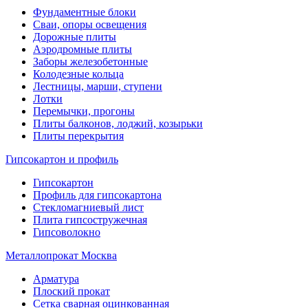
Фундаментные блоки
Сваи, опоры освещения
Дорожные плиты
Аэродромные плиты
Заборы железобетонные
Колодезные кольца
Лестницы, марши, ступени
Лотки
Перемычки, прогоны
Плиты балконов, лоджий, козырьки
Плиты перекрытия
Гипсокартон и профиль
Гипсокартон
Профиль для гипсокартона
Стекломагниевый лист
Плита гипсостружечная
Гипсоволокно
Металлопрокат Москва
Арматура
Плоский прокат
Сетка сварная оцинкованная