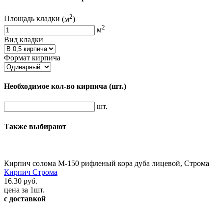
2
Площадь кладки
(м
)
2
м
Вид кладки
Формат кирпича
Необходимое кол-во кирпича
(шт.)
шт.
Также выбирают
Кирпич солома М-150 рифленый кора дуба лицевой, Строма
Кирпич Строма
16.30 руб.
цена за 1шт.
с доставкой