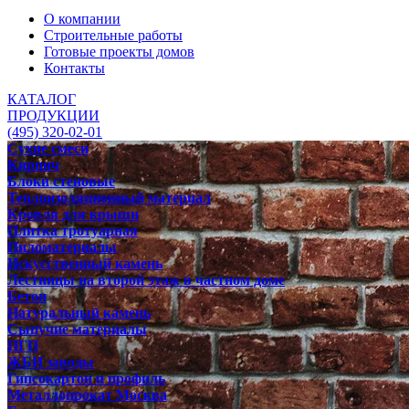
О компании
Строительные работы
Готовые проекты домов
Контакты
КАТАЛОГ
ПРОДУКЦИИ
(495) 320-02-01
Сухие смеси
Кирпич
Блоки стеновые
Теплоизоляционный материал
Кровля для крыши
Плитка тротуарная
Пиломатериалы
Искусственный камень
Лестницы на второй этаж в частном доме
Бетон
Натуральный камень
Сыпучие материалы
ПГП
ЖБИ заводы
Гипсокартон и профиль
Металлопрокат Москва