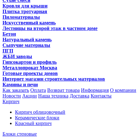
Сухие смеси
Кровля для крыши
Плитка тротуарная
Пиломатериалы
Искусственный камень
Лестницы на второй этаж в частном доме
Бетон
Натуральный камень
Сыпучие материалы
ПГП
ЖБИ заводы
Гипсокартон и профиль
Металлопрокат Москва
Готовые проекты домов
Интернет магазин строительных материалов
Камины и печи
Как заказать
Оплата
Возврат товара
Информация
О компании
Новости
Акции
Наша техника
Доставка
Контакты
Кирпич
Кирпич облицовочный
Керамические блоки
Красный кирпич
Блоки стеновые