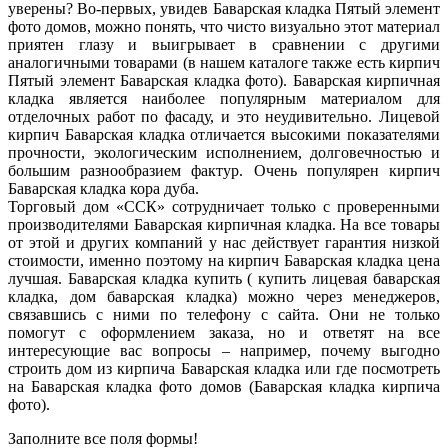
уверены? Во-первых, увидев Баварская кладка Пятый элемент
фото домов, можно понять, что чисто визуально этот материал
приятен глазу и выигрывает в сравнении с другими
аналогичными товарами (в нашем каталоге также есть кирпич
Пятый элемент Баварская кладка фото). Баварская кирпичная
кладка является наиболее популярным материалом для
отделочных работ по фасаду, и это неудивительно. Лицевой
кирпич Баварская кладка отличается высокими показателями
прочности, экологическим исполнением, долговечностью и
большим разнообразием фактур. Очень популярен кирпич
Баварская кладка кора дуба.
Торговый дом «ССК» сотрудничает только с проверенными
производителями Баварская кирпичная кладка. На все товары
от этой и других компаний у нас действует гарантия низкой
стоимости, именно поэтому на кирпич Баварская кладка цена
лучшая. Баварская кладка купить ( купить лицевая баварская
кладка, дом баварская кладка) можно через менеджеров,
связавшись с ними по телефону с сайта. Они не только
помогут с оформлением заказа, но и ответят на все
интересующие вас вопросы – например, почему выгодно
строить дом из кирпича Баварская кладка или где посмотреть
на Баварская кладка фото домов (Баварская кладка кирпича
фото).
Заполните все поля формы!