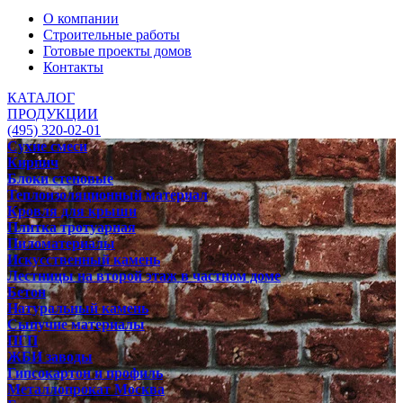
О компании
Строительные работы
Готовые проекты домов
Контакты
КАТАЛОГ
ПРОДУКЦИИ
(495) 320-02-01
Сухие смеси
Кирпич
Блоки стеновые
Теплоизоляционный материал
Кровля для крыши
Плитка тротуарная
Пиломатериалы
Искусственный камень
Лестницы на второй этаж в частном доме
Бетон
Натуральный камень
Сыпучие материалы
ПГП
ЖБИ заводы
Гипсокартон и профиль
Металлопрокат Москва