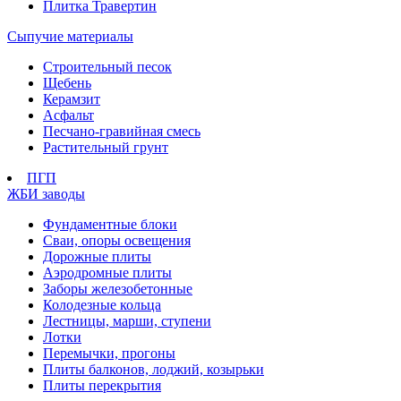
Плитка Травертин
Сыпучие материалы
Строительный песок
Щебень
Керамзит
Асфальт
Песчано-гравийная смесь
Растительный грунт
ПГП
ЖБИ заводы
Фундаментные блоки
Сваи, опоры освещения
Дорожные плиты
Аэродромные плиты
Заборы железобетонные
Колодезные кольца
Лестницы, марши, ступени
Лотки
Перемычки, прогоны
Плиты балконов, лоджий, козырьки
Плиты перекрытия