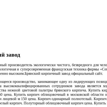
й завод
ный производитель экологически чистого, безвредного для чел
ологичная и суперсовременная французская техника фирмы «Cer
изменно высоким.Брянский кирпичный завод официальный сайт.
ающееся производство, занимающее одну из лидирующих позици
да высококвалифицированных сотрудников завода является х
йства нежной цветовой палитры брянского кирпича. Купить к
0 цена. Купить кирпич облицовочный в московской области от
ч лицевой м 150 цена. Кирпич одинарный полнотелый. Кирпич
белый кирпич. Полуторный облицовочный кирпич цена. Купить 