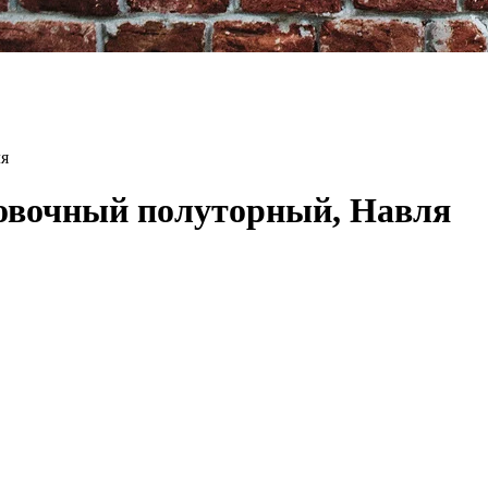
я
овочный полуторный, Навля