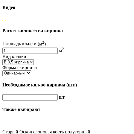
Видео
Расчет количества кирпича
2
Площадь кладки
(м
)
2
м
Вид кладки
Формат кирпича
Необходимое кол-во кирпича
(шт.)
шт.
Также выбирают
Старый Оскол слоновая кость полуторный