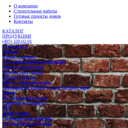
О компании
Строительные работы
Готовые проекты домов
Контакты
КАТАЛОГ
ПРОДУКЦИИ
(495) 320-02-01
Сухие смеси
Кирпич
Блоки стеновые
Теплоизоляционный материал
Кровля для крыши
Плитка тротуарная
Пиломатериалы
Искусственный камень
Лестницы на второй этаж в частном доме
Бетон
Натуральный камень
Сыпучие материалы
ПГП
ЖБИ заводы
Гипсокартон и профиль
Металлопрокат Москва