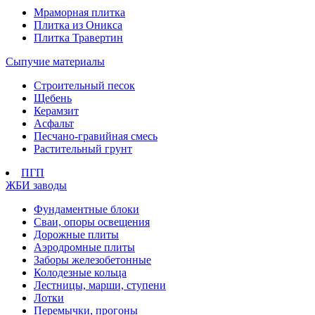
Мраморная плитка
Плитка из Оникса
Плитка Травертин
Сыпучие материалы
Строительный песок
Щебень
Керамзит
Асфальт
Песчано-гравийная смесь
Растительный грунт
ПГП
ЖБИ заводы
Фундаментные блоки
Сваи, опоры освещения
Дорожные плиты
Аэродромные плиты
Заборы железобетонные
Колодезные кольца
Лестницы, марши, ступени
Лотки
Перемычки, прогоны