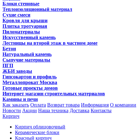
Блоки стеновые
Теплоизоляционный материал
Сухие смеси
Кровля для крыши
Плитка тротуарная
Пиломатериалы
Искусственный камень
Лестницы на второй этаж в частном доме
Бетон
Натуральный камень
Сыпучие материалы
ПГП
ЖБИ заводы
Гипсокартон и профиль
Металлопрокат Москва
Готовые проекты домов
Интернет магазин строительных материалов
Камины и печи
Как заказать
Оплата
Возврат товара
Информация
О компании
Новости
Акции
Наша техника
Доставка
Контакты
Кирпич
Кирпич облицовочный
Керамические блоки
Красный кирпич