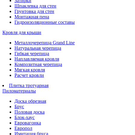
Затирки
Шпаклевка для стен
Грунтовка для стен
Монтажная пена
Гидроизоляционные составы
Кровля для крыши
Металлочерепица Grand Line
Натуральная черепица
Гибкая черепица
Наплавляемая кровля
Композитная черепица
Мягкая кровля
Расчет кровли
Плитка тротуарная
Пиломатериалы
Доска обрезная
Брус
Половая доска
Блок-хаус
Евровагонка
Европол
Имитация бруса