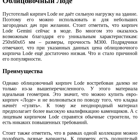
Облицовочный Лоде
Пустотелый кирпич Lode не даёт сильную нагрузку на здание.
Поэтому его можно использовать и для небольших
загородных дач при желании. Стоит отметить, что кирпич
Lode Gemini сейчас в моде. Во многом это оказалось
возможным благодаря его уникальным характеристикам:
250х60х65 мм – размеры, прочность М300. Подрядчики
отмечают, что при указанных данных цена облицовочного
кирпича Lode ещё достаточно низкая. Что и стало причиной
его популярности.
Преимущества
Однако облицовочный кирпич Lode востребован далеко не
только из-за вышеперечисленного. У этого материала
идеальная геометрия. Это значит, что можно купить евро-
кирпич «Лоде» и не волноваться по поводу того, что кладка
начнёт «гулять». К тому же неоднородный материал
предполагает более высокую квалификацию каменщиков. А с
лицевым кирпичом Lode справятся обычные строители, то
есть никаких повышенных требований.
Стоит также отметить, что в рамках одной коллекции можно
подобрать разные варианты. К примеру, есть полнотелый