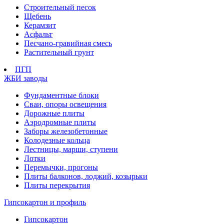
Строительный песок
Щебень
Керамзит
Асфальт
Песчано-гравийная смесь
Растительный грунт
ПГП
ЖБИ заводы
Фундаментные блоки
Сваи, опоры освещения
Дорожные плиты
Аэродромные плиты
Заборы железобетонные
Колодезные кольца
Лестницы, марши, ступени
Лотки
Перемычки, прогоны
Плиты балконов, лоджий, козырьки
Плиты перекрытия
Гипсокартон и профиль
Гипсокартон