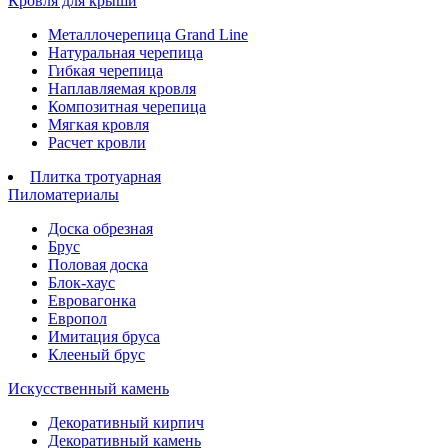
Кровля для крыши
Металлочерепица Grand Line
Натуральная черепица
Гибкая черепица
Наплавляемая кровля
Композитная черепица
Мягкая кровля
Расчет кровли
Плитка тротуарная
Пиломатериалы
Доска обрезная
Брус
Половая доска
Блок-хаус
Евровагонка
Европол
Имитация бруса
Клееный брус
Искусственный камень
Декоративный кирпич
Декоративный камень