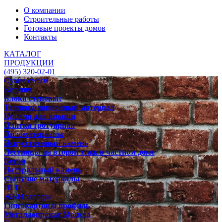
О компании
Строительные работы
Готовые проекты домов
Контакты
КАТАЛОГ
ПРОДУКЦИИ
(495) 320-02-01
Сухие смеси
Кирпич
Блоки стеновые
Теплоизоляционный материал
Кровля для крыши
Плитка тротуарная
Пиломатериалы
Искусственный камень
Лестницы на второй этаж в частном доме
Бетон
Натуральный камень
Сыпучие материалы
ПГП
ЖБИ заводы
Гипсокартон и профиль
Металлопрокат Москва