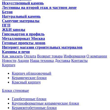
Искусственный камень
Лестницы на второй этаж в частном доме
Бетон
Натуральный камень
Сыпучие материалы
ПГП
ЖБИ заводы
Гипсокартон и профиль
Металлопрокат Москва
Готовые проекты домов
Интернет магазин строительных материалов
Камины и печи
Как заказать
Оплата
Возврат товара
Информация
О компании
Новости
Акции
Наша техника
Доставка
Контакты
Кирпич
Кирпич облицовочный
Керамические блоки
Красный кирпич
Блоки стеновые
Газобетонные блоки
Крупноформатные керамические блоки
Керамзитобетонные блоки