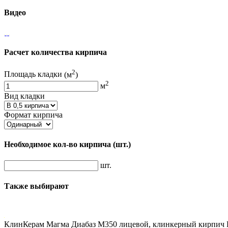
Видео
Расчет количества кирпича
2
Площадь кладки
(м
)
2
м
Вид кладки
Формат кирпича
Необходимое кол-во кирпича
(шт.)
шт.
Также выбирают
КлинКерам Магма Диабаз М350 лицевой, клинкерный кирпич 