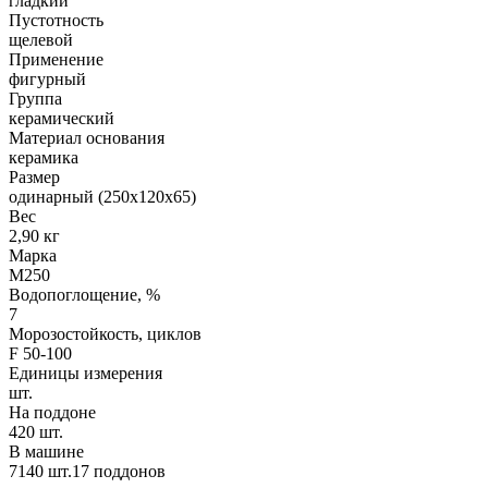
гладкий
Пустотность
щелевой
Применение
фигурный
Группа
керамический
Материал основания
керамика
Размер
одинарный (250х120х65)
Вес
2,90 кг
Марка
М250
Водопоглощение, %
7
Морозостойкость, циклов
F 50-100
Единицы измерения
шт.
На поддоне
420 шт.
В машине
7140 шт.17 поддонов