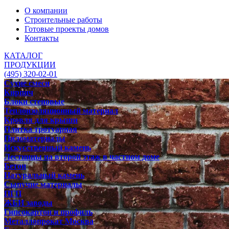
О компании
Строительные работы
Готовые проекты домов
Контакты
КАТАЛОГ
ПРОДУКЦИИ
(495) 320-02-01
Сухие смеси
Кирпич
Блоки стеновые
Теплоизоляционный материал
Кровля для крыши
Плитка тротуарная
Пиломатериалы
Искусственный камень
Лестницы на второй этаж в частном доме
Бетон
Натуральный камень
Сыпучие материалы
ПГП
ЖБИ заводы
Гипсокартон и профиль
Металлопрокат Москва