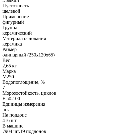
гладкий
Пустотность
щелевой
Применение
фигурный
Группа
керамический
Материал основания
керамика
Размер
одинарный (250х120х65)
Вес
2,65 кг
Марка
М250
Водопоглощение, %
7
Морозостойкость, циклов
F 50-100
Единицы измерения
шт.
На поддоне
416 шт.
В машине
7904 шт.19 поддонов