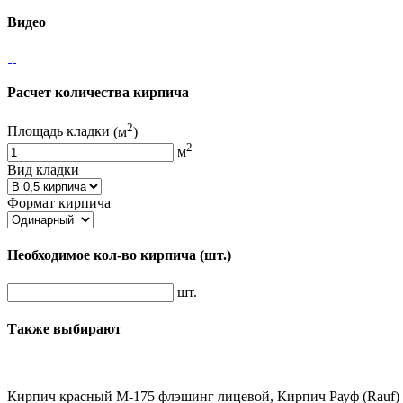
Видео
Расчет количества кирпича
2
Площадь кладки
(м
)
2
м
Вид кладки
Формат кирпича
Необходимое кол-во кирпича
(шт.)
шт.
Также выбирают
Кирпич красный М-175 флэшинг лицевой, Кирпич Рауф (Rauf)