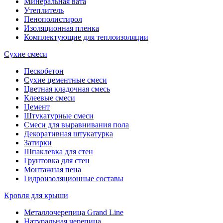
Минеральная вата
Утеплитель
Пенополистирол
Изоляционная пленка
Комплектующие для теплоизоляции
Сухие смеси
Пескобетон
Сухие цементные смеси
Цветная кладочная смесь
Клеевые смеси
Цемент
Штукатурные смеси
Смеси для выравнивания пола
Декоративная штукатурка
Затирки
Шпаклевка для стен
Грунтовка для стен
Монтажная пена
Гидроизоляционные составы
Кровля для крыши
Металлочерепица Grand Line
Натуральная черепица