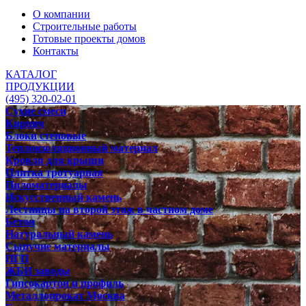
О компании
Строительные работы
Готовые проекты домов
Контакты
КАТАЛОГ
ПРОДУКЦИИ
(495) 320-02-01
Сухие смеси
Кирпич
Блоки стеновые
Теплоизоляционный материал
Кровля для крыши
Плитка тротуарная
Пиломатериалы
Искусственный камень
Лестницы на второй этаж в частном доме
Бетон
Натуральный камень
Сыпучие материалы
ПГП
ЖБИ заводы
Гипсокартон и профиль
Металлопрокат Москва