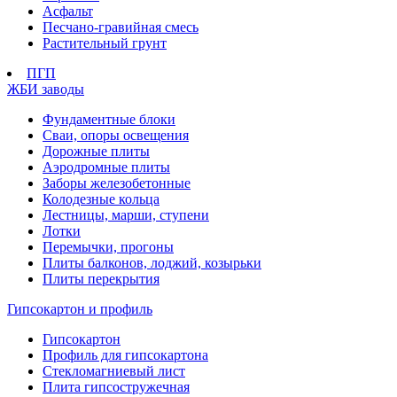
Асфальт
Песчано-гравийная смесь
Растительный грунт
ПГП
ЖБИ заводы
Фундаментные блоки
Сваи, опоры освещения
Дорожные плиты
Аэродромные плиты
Заборы железобетонные
Колодезные кольца
Лестницы, марши, ступени
Лотки
Перемычки, прогоны
Плиты балконов, лоджий, козырьки
Плиты перекрытия
Гипсокартон и профиль
Гипсокартон
Профиль для гипсокартона
Стекломагниевый лист
Плита гипсостружечная