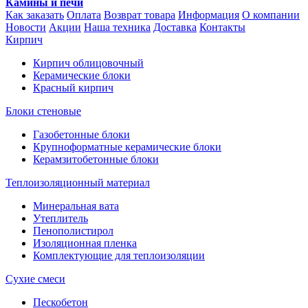
Камины и печи
Как заказать
Оплата
Возврат товара
Информация
О компании
Новости
Акции
Наша техника
Доставка
Контакты
Кирпич
Кирпич облицовочный
Керамические блоки
Красный кирпич
Блоки стеновые
Газобетонные блоки
Крупноформатные керамические блоки
Керамзитобетонные блоки
Теплоизоляционный материал
Минеральная вата
Утеплитель
Пенополистирол
Изоляционная пленка
Комплектующие для теплоизоляции
Сухие смеси
Пескобетон