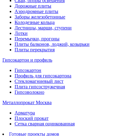
Сваи, опоры освещения
Дорожные плиты
Аэродромные плиты
Заборы железобетонные
Колодезные кольца
Лестницы, марши, ступени
Лотки
Перемычки, прогоны
Плиты балконов, лоджий, козырьки
Плиты перекрытия
Гипсокартон и профиль
Гипсокартон
Профиль для гипсокартона
Стекломагниевый лист
Плита гипсостружечная
Гипсоволокно
Металлопрокат Москва
Арматура
Плоский прокат
Сетка сварная оцинкованная
Готовые проекты домов