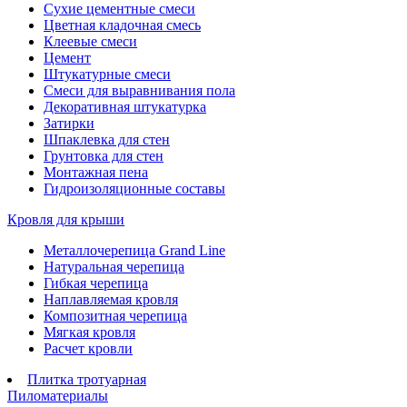
Сухие цементные смеси
Цветная кладочная смесь
Клеевые смеси
Цемент
Штукатурные смеси
Смеси для выравнивания пола
Декоративная штукатурка
Затирки
Шпаклевка для стен
Грунтовка для стен
Монтажная пена
Гидроизоляционные составы
Кровля для крыши
Металлочерепица Grand Line
Натуральная черепица
Гибкая черепица
Наплавляемая кровля
Композитная черепица
Мягкая кровля
Расчет кровли
Плитка тротуарная
Пиломатериалы