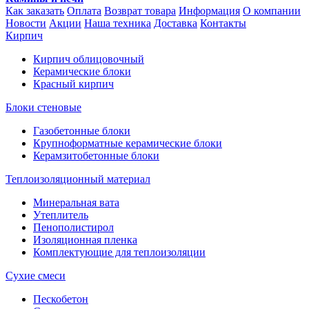
Как заказать
Оплата
Возврат товара
Информация
О компании
Новости
Акции
Наша техника
Доставка
Контакты
Кирпич
Кирпич облицовочный
Керамические блоки
Красный кирпич
Блоки стеновые
Газобетонные блоки
Крупноформатные керамические блоки
Керамзитобетонные блоки
Теплоизоляционный материал
Минеральная вата
Утеплитель
Пенополистирол
Изоляционная пленка
Комплектующие для теплоизоляции
Сухие смеси
Пескобетон