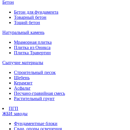
Бетон
Бетон для фундамента
Товарный бетон
Тощий бетон
Натуральный камень
Мраморная плитка
Плитка из Оникса
Плитка Травертин
Сыпучие материалы
Строительный песок
Щебень
Керамзит
Асфальт
Песчано-гравийная смесь
Растительный грунт
ПГП
ЖБИ заводы
Фундаментные блоки
Сваи, опоры освещения