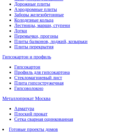
Дорожные плиты
Аэродромные плиты
Заборы железобетонные
Колодезные кольца
Лестницы, марши, ступени
Лотки
Перемычки, прогоны
Плиты балконов, лоджий, козырьки
Плиты перекрытия
Гипсокартон и профиль
Гипсокартон
Профиль для гипсокартона
Стекломагниевый лист
Плита гипсостружечная
Гипсоволокно
Металлопрокат Москва
Арматура
Плоский прокат
Сетка сварная оцинкованная
Готовые проекты домов