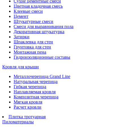
Сухие цементные смеси
Цветная кладочная смесь
Клеевые смеси
Цемент
Штукатурные смеси
Смеси для выравнивания пола
Декоративная штукатурка
Затирки
Шпаклевка для стен
Грунтовка для стен
Монтажная пена
Гидроизоляционные составы
Кровля для крыши
Металлочерепица Grand Line
Натуральная черепица
Гибкая черепица
Наплавляемая кровля
Композитная черепица
Мягкая кровля
Расчет кровли
Плитка тротуарная
Пиломатериалы