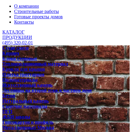
О компании
Строительные работы
Готовые проекты домов
Контакты
КАТАЛОГ
ПРОДУКЦИИ
(495) 320-02-01
Сухие смеси
Кирпич
Блоки стеновые
Теплоизоляционный материал
Кровля для крыши
Плитка тротуарная
Пиломатериалы
Искусственный камень
Лестницы на второй этаж в частном доме
Бетон
Натуральный камень
Сыпучие материалы
ПГП
ЖБИ заводы
Гипсокартон и профиль
Металлопрокат Москва