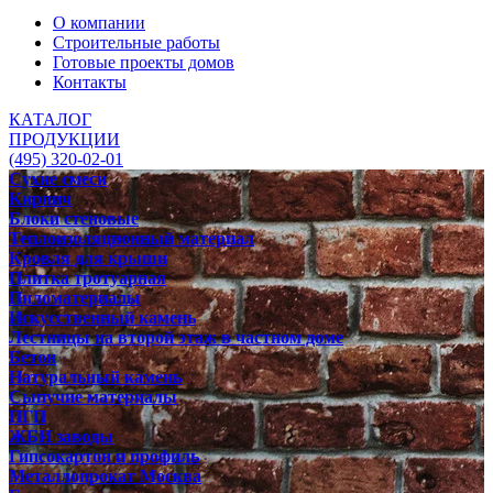
О компании
Строительные работы
Готовые проекты домов
Контакты
КАТАЛОГ
ПРОДУКЦИИ
(495) 320-02-01
Сухие смеси
Кирпич
Блоки стеновые
Теплоизоляционный материал
Кровля для крыши
Плитка тротуарная
Пиломатериалы
Искусственный камень
Лестницы на второй этаж в частном доме
Бетон
Натуральный камень
Сыпучие материалы
ПГП
ЖБИ заводы
Гипсокартон и профиль
Металлопрокат Москва