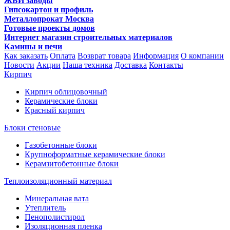
ЖБИ заводы
Гипсокартон и профиль
Металлопрокат Москва
Готовые проекты домов
Интернет магазин строительных материалов
Камины и печи
Как заказать
Оплата
Возврат товара
Информация
О компании
Новости
Акции
Наша техника
Доставка
Контакты
Кирпич
Кирпич облицовочный
Керамические блоки
Красный кирпич
Блоки стеновые
Газобетонные блоки
Крупноформатные керамические блоки
Керамзитобетонные блоки
Теплоизоляционный материал
Минеральная вата
Утеплитель
Пенополистирол
Изоляционная пленка