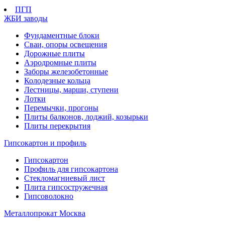
ПГП
ЖБИ заводы
Фундаментные блоки
Сваи, опоры освещения
Дорожные плиты
Аэродромные плиты
Заборы железобетонные
Колодезные кольца
Лестницы, марши, ступени
Лотки
Перемычки, прогоны
Плиты балконов, лоджий, козырьки
Плиты перекрытия
Гипсокартон и профиль
Гипсокартон
Профиль для гипсокартона
Стекломагниевый лист
Плита гипсостружечная
Гипсоволокно
Металлопрокат Москва