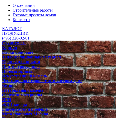
О компании
Строительные работы
Готовые проекты домов
Контакты
КАТАЛОГ
ПРОДУКЦИИ
(495) 320-02-01
Сухие смеси
Кирпич
Блоки стеновые
Теплоизоляционный материал
Кровля для крыши
Плитка тротуарная
Пиломатериалы
Искусственный камень
Лестницы на второй этаж в частном доме
Бетон
Натуральный камень
Сыпучие материалы
ПГП
ЖБИ заводы
Гипсокартон и профиль
Металлопрокат Москва