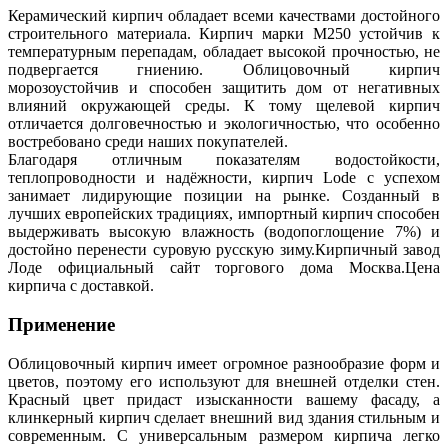
Керамический кирпич обладает всеми качествами достойного
строительного материала. Кирпич марки М250 устойчив к
температурным перепадам, обладает высокой прочностью, не
подвергается гниению. Облицовочный кирпич
морозоустойчив и способен защитить дом от негативных
влияний окружающей среды. К тому щелевой кирпич
отличается долговечностью и экологичностью, что особенно
востребовано среди наших покупателей.
Благодаря отличным показателям водостойкости,
теплопроводности и надёжности, кирпич Lode с успехом
занимает лидирующие позиции на рынке. Созданный в
лучших европейских традициях, импортный кирпич способен
выдерживать высокую влажность (водопоглощение 7%) и
достойно перенести суровую русскую зиму.Кирпичный завод
Лоде официальный сайт торгового дома Москва.Цена
кирпича с доставкой.
Применение
Облицовочный кирпич имеет огромное разнообразие форм и
цветов, поэтому его используют для внешней отделки стен.
Красный цвет придаст изысканности вашему фасаду, а
клинкерный кирпич сделает внешний вид здания стильным и
современным. С универсальным размером кирпича легко