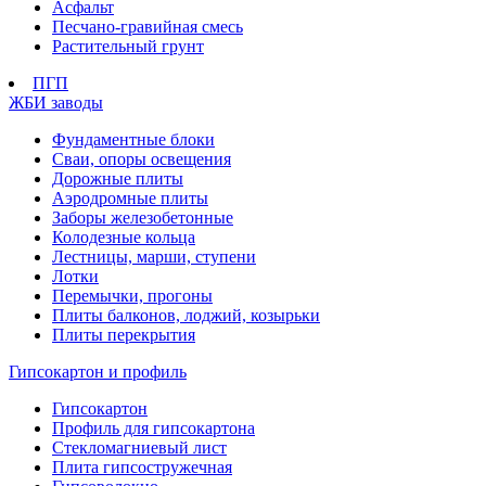
Асфальт
Песчано-гравийная смесь
Растительный грунт
ПГП
ЖБИ заводы
Фундаментные блоки
Сваи, опоры освещения
Дорожные плиты
Аэродромные плиты
Заборы железобетонные
Колодезные кольца
Лестницы, марши, ступени
Лотки
Перемычки, прогоны
Плиты балконов, лоджий, козырьки
Плиты перекрытия
Гипсокартон и профиль
Гипсокартон
Профиль для гипсокартона
Стекломагниевый лист
Плита гипсостружечная