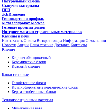
Натуральный камень
Сыпучие материалы
ПГП
ЖБИ заводы
Гипсокартон и профиль
Металлопрокат Москва
Готовые проекты домов
Интернет магазин строительных материалов
Камины и печи
Как заказать
Оплата
Возврат товара
Информация
О компании
Новости
Акции
Наша техника
Доставка
Контакты
Кирпич
Кирпич облицовочный
Керамические блоки
Красный кирпич
Блоки стеновые
Газобетонные блоки
Крупноформатные керамические блоки
Керамзитобетонные блоки
Теплоизоляционный материал
Минеральная вата