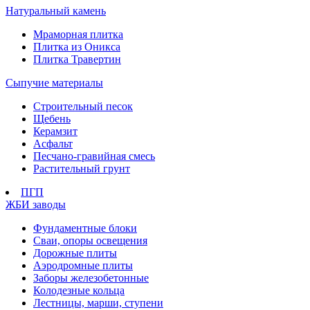
Натуральный камень
Мраморная плитка
Плитка из Оникса
Плитка Травертин
Сыпучие материалы
Строительный песок
Щебень
Керамзит
Асфальт
Песчано-гравийная смесь
Растительный грунт
ПГП
ЖБИ заводы
Фундаментные блоки
Сваи, опоры освещения
Дорожные плиты
Аэродромные плиты
Заборы железобетонные
Колодезные кольца
Лестницы, марши, ступени