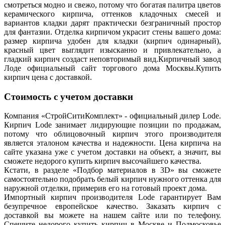
смотреться модно и свежо, потому что богатая палитра цветов
керамического кирпича, оттенков кладочных смесей и
вариантов кладки дарят практически безграничный простор
для фантазии. Отделка кирпичом украсит стены вашего дома:
размер кирпича удобен для кладки (кирпич одинарный),
красный цвет выглядит изысканно и привлекательно, а
гладкий кирпич создаст неповторимый вид.Кирпичный завод
Лоде официальный сайт торгового дома Москвы.Купить
кирпич цена с доставкой.
Стоимость с учетом доставки
Компания «СтройСитиКомплект» - официальный дилер Lode.
Кирпич Lode занимает лидирующие позиции по продажам,
потому что облицовочный кирпич этого производителя
является эталоном качества и надежности. Цена кирпича на
сайте указана уже с учетом доставки на объект, а значит, вы
сможете недорого купить кирпич высочайшего качества.
Кстати, в разделе «Подбор материалов в 3D» вы сможете
самостоятельно подобрать белый кирпич нужного оттенка для
наружной отделки, примерив его на готовый проект дома.
Импортный кирпич производителя Lode гарантирует Вам
безупречное европейское качество. Заказать кирпич с
доставкой вы можете на нашем сайте или по телефону.
Спешите недорого купить кирпич в Москве и Подмосковье