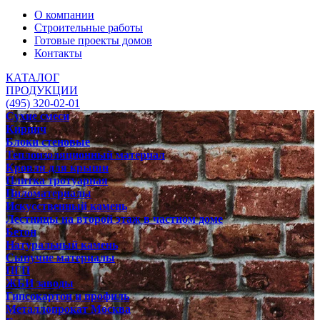
О компании
Строительные работы
Готовые проекты домов
Контакты
КАТАЛОГ
ПРОДУКЦИИ
(495) 320-02-01
Сухие смеси
Кирпич
Блоки стеновые
Теплоизоляционный материал
Кровля для крыши
Плитка тротуарная
Пиломатериалы
Искусственный камень
Лестницы на второй этаж в частном доме
Бетон
Натуральный камень
Сыпучие материалы
ПГП
ЖБИ заводы
Гипсокартон и профиль
Металлопрокат Москва