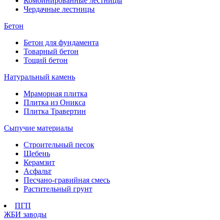
Комбинированные лестницы
Чердачные лестницы
Бетон
Бетон для фундамента
Товарный бетон
Тощий бетон
Натуральный камень
Мраморная плитка
Плитка из Оникса
Плитка Травертин
Сыпучие материалы
Строительный песок
Щебень
Керамзит
Асфальт
Песчано-гравийная смесь
Растительный грунт
ПГП
ЖБИ заводы