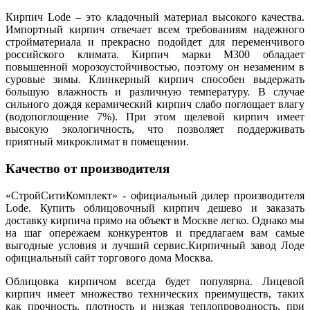
Кирпич Lode – это кладочный материал высокого качества.
Импортный кирпич отвечает всем требованиям надежного
стройматериала и прекрасно подойдет для переменчивого
российского климата. Кирпич марки М300 обладает
повышенной морозоустойчивостью, поэтому он незаменим в
суровые зимы. Клинкерный кирпич способен выдержать
большую влажность и различную температуру. В случае
сильного дождя керамический кирпич слабо поглощает влагу
(водопоглощение 7%). При этом щелевой кирпич имеет
высокую экологичность, что позволяет поддерживать
приятный микроклимат в помещении.
Качество от производителя
«СтройСитиКомплект» - официальный дилер производителя
Lode. Купить облицовочный кирпич дешево и заказать
доставку кирпича прямо на объект в Москве легко. Однако мы
на шаг опережаем конкурентов и предлагаем вам самые
выгодные условия и лучший сервис.Кирпичный завод Лоде
официальный сайт торгового дома Москва.
Облицовка кирпичом всегда будет популярна. Лицевой
кирпич имеет множество технических преимуществ, таких
как прочность, плотность и низкая теплопроводность, при