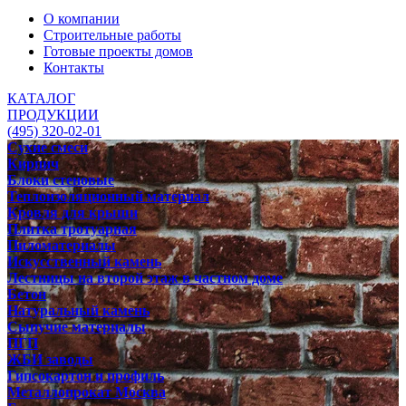
О компании
Строительные работы
Готовые проекты домов
Контакты
КАТАЛОГ
ПРОДУКЦИИ
(495) 320-02-01
Сухие смеси
Кирпич
Блоки стеновые
Теплоизоляционный материал
Кровля для крыши
Плитка тротуарная
Пиломатериалы
Искусственный камень
Лестницы на второй этаж в частном доме
Бетон
Натуральный камень
Сыпучие материалы
ПГП
ЖБИ заводы
Гипсокартон и профиль
Металлопрокат Москва