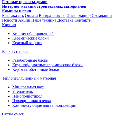
Готовые проекты домов
Интернет магазин строительных материалов
Камины и печи
Как заказать
Оплата
Возврат товара
Информация
О компании
Новости
Акции
Наша техника
Доставка
Контакты
Кирпич
Кирпич облицовочный
Керамические блоки
Красный кирпич
Блоки стеновые
Газобетонные блоки
Крупноформатные керамические блоки
Керамзитобетонные блоки
Теплоизоляционный материал
Минеральная вата
Утеплитель
Пенополистирол
Изоляционная пленка
Комплектующие для теплоизоляции
Сухие смеси