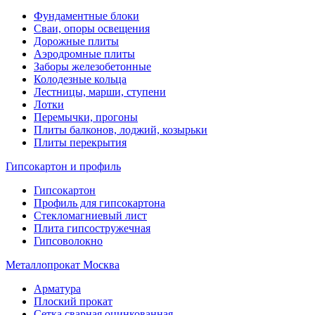
Фундаментные блоки
Сваи, опоры освещения
Дорожные плиты
Аэродромные плиты
Заборы железобетонные
Колодезные кольца
Лестницы, марши, ступени
Лотки
Перемычки, прогоны
Плиты балконов, лоджий, козырьки
Плиты перекрытия
Гипсокартон и профиль
Гипсокартон
Профиль для гипсокартона
Стекломагниевый лист
Плита гипсостружечная
Гипсоволокно
Металлопрокат Москва
Арматура
Плоский прокат
Сетка сварная оцинкованная