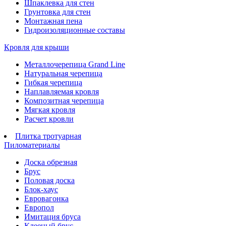
Шпаклевка для стен
Грунтовка для стен
Монтажная пена
Гидроизоляционные составы
Кровля для крыши
Металлочерепица Grand Line
Натуральная черепица
Гибкая черепица
Наплавляемая кровля
Композитная черепица
Мягкая кровля
Расчет кровли
Плитка тротуарная
Пиломатериалы
Доска обрезная
Брус
Половая доска
Блок-хаус
Евровагонка
Европол
Имитация бруса
Клееный брус