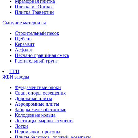
Мраморная плитка
Плитка из Оникса
Плитка Травертин
Сыпучие материалы
Строительный песок
Щебень
Керамзит
Асфальт
Песчано-гравийная смесь
Растительный грунт
ПГП
ЖБИ заводы
Фундаментные блоки
Сваи, опоры освещения
Дорожные плиты
Аэродромные плиты
Заборы железобетонные
Колодезные кольца
Лестницы, марши, ступени
Лотки
Перемычки, прогоны
Плиты балконов, лоджий, козырьки