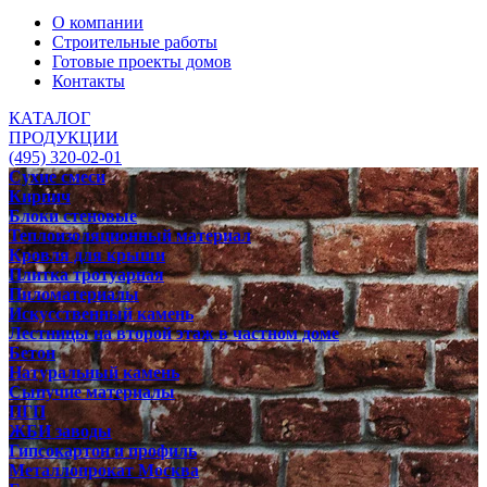
О компании
Строительные работы
Готовые проекты домов
Контакты
КАТАЛОГ
ПРОДУКЦИИ
(495) 320-02-01
Сухие смеси
Кирпич
Блоки стеновые
Теплоизоляционный материал
Кровля для крыши
Плитка тротуарная
Пиломатериалы
Искусственный камень
Лестницы на второй этаж в частном доме
Бетон
Натуральный камень
Сыпучие материалы
ПГП
ЖБИ заводы
Гипсокартон и профиль
Металлопрокат Москва