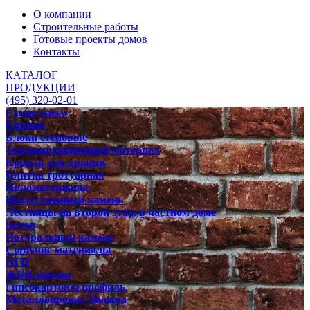
О компании
Строительные работы
Готовые проекты домов
Контакты
КАТАЛОГ
ПРОДУКЦИИ
(495) 320-02-01
Сухие смеси
Кирпич
Блоки стеновые
Теплоизоляционный материал
Кровля для крыши
Плитка тротуарная
Пиломатериалы
Искусственный камень
Лестницы на второй этаж в частном доме
Бетон
Натуральный камень
Сыпучие материалы
ПГП
ЖБИ заводы
Гипсокартон и профиль
Металлопрокат Москва