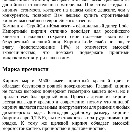
достойного строительного материала. При этом скидка на
кирпич, стоимость которого на нашем сайте дешевле, чем у
конкурентов, позволит Вам дешево купить строительный
кирпич высочайшего европейского качества.
Компания «СтройСитиКомплект» - официальный дилер Lode.
Импортный кирпич отлично подойдет для российского
климата и надолго сохранит свои полезные свойства и
безупречный внешний вид. Кирпич Lode слабо поглощает
влагу (водопоглощение 14%) и отличается высокой
экологичностью, что поможет поддержать приятный
микроклимат внутри вашего дома.
Марка прочности
Кирпич марки М500 имеет приятный красный цвет и
обладает безупречно ровной поверхностью. Гладкий кирпич
не только выгодно подчеркнет геометрию вашего дома, но и
придаст ему благородный вид. Проекты домов из кирпича
всегда выглядит красиво и современно, потому что лицевой
кирпич является полезным инструментом для решения любых
дизайнерских задач. Благодаря удобному размеру кирпича
(кирпич евро 0,7 NF), вы не столкнетесь с затруднениями при
кладке. К тому же щелевой кирпич обладает высокой
морозостойкостью, прочностью и долговечностью.