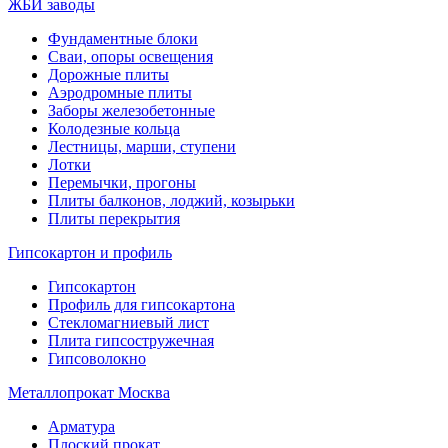
ЖБИ заводы
Фундаментные блоки
Сваи, опоры освещения
Дорожные плиты
Аэродромные плиты
Заборы железобетонные
Колодезные кольца
Лестницы, марши, ступени
Лотки
Перемычки, прогоны
Плиты балконов, лоджий, козырьки
Плиты перекрытия
Гипсокартон и профиль
Гипсокартон
Профиль для гипсокартона
Стекломагниевый лист
Плита гипсостружечная
Гипсоволокно
Металлопрокат Москва
Арматура
Плоский прокат