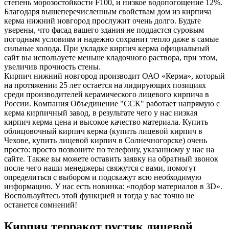
степень морозостойкости F100, и низкое водопогощение 12%.
Благодаря вышеперечисленным свойствам дом из кирпича
керма нижний новгород прослужит очень долго. Будьте
уверены, что фасад вашего здания не поддастся суровым
погодным условиям и надежно сохранит тепло даже в самые
сильные холода. При укладке кирпич керма официальный
сайт вы используете меньше кладочного раствора, при этом,
увеличив прочность стены.
Кирпич нижний новгород производит ОАО «Керма», который
на протяжении 25 лет остается на лидирующих позициях
среди производителей керамического лицевого кирпича в
России. Компания Объединение "ССК" работает напрямую с
керма кирпичный завод, в результате чего у нас низкая
кирпич керма цена и высокое качество материала. Купить
облицовочный кирпич керма (купить лицевой кирпич в
Чехове, купить лицевой кирпич в Солнечногорске) очень
просто: просто позвоните по телефону, указанному у нас на
сайте. Также вы можете оставить заявку на обратный звонок
после чего наши менеджеры свяжутся с вами, помогут
определиться с выбором и подскажут всю необходимую
информацию. У нас есть новинка: «подбор материалов в 3D».
Воспользуйтесь этой функцией и тогда у вас точно не
останется сомнений!
Кирпич терракот рустик лицевой