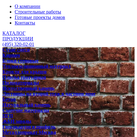
О компании
Строительные работы
Готовые проекты домов
Контакты
КАТАЛОГ
ПРОДУКЦИИ
(495) 320-02-01
Сухие смеси
Кирпич
Блоки стеновые
Теплоизоляционный материал
Кровля для крыши
Плитка тротуарная
Пиломатериалы
Искусственный камень
Лестницы на второй этаж в частном доме
Бетон
Натуральный камень
Сыпучие материалы
ПГП
ЖБИ заводы
Гипсокартон и профиль
Металлопрокат Москва