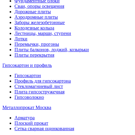
Фундаментные блоки
Сваи, опоры освещения
Дорожные плиты
Аэродромные плиты
Заборы железобетонные
Колодезные кольца
Лестницы, марши, ступени
Лотки
Перемычки, прогоны
Плиты балконов, лоджий, козырьки
Плиты перекрытия
Гипсокартон и профиль
Гипсокартон
Профиль для гипсокартона
Стекломагниевый лист
Плита гипсостружечная
Гипсоволокно
Металлопрокат Москва
Арматура
Плоский прокат
Сетка сварная оцинкованная