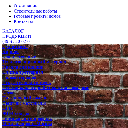
О компании
Строительные работы
Готовые проекты домов
Контакты
КАТАЛОГ
ПРОДУКЦИИ
(495) 320-02-01
Сухие смеси
Кирпич
Блоки стеновые
Теплоизоляционный материал
Кровля для крыши
Плитка тротуарная
Пиломатериалы
Искусственный камень
Лестницы на второй этаж в частном доме
Бетон
Натуральный камень
Сыпучие материалы
ПГП
ЖБИ заводы
Гипсокартон и профиль
Металлопрокат Москва