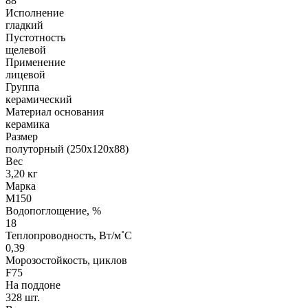
88
Исполнение
гладкий
Пустотность
щелевой
Применение
лицевой
Группа
керамический
Материал основания
керамика
Размер
полуторный (250х120х88)
Вес
3,20 кг
Марка
М150
Водопоглощение, %
18
Теплопроводность, Вт/м˚С
0,39
Морозостойкость, циклов
F75
На поддоне
328 шт.