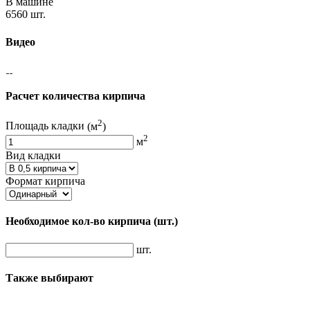
В машине
6560 шт.
Видео
Расчет количества кирпича
2
Площадь кладки
(м
)
2
м
Вид кладки
Формат кирпича
Необходимое кол-во кирпича
(шт.)
шт.
Также выбирают